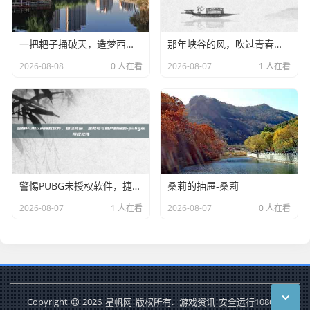
一把耙子捅破天，造梦西游3胃土耙的传奇-造梦西游3胃土耙
那年峡谷的风，吹过青春的塔防-王者荣耀回忆
2026-08-08
0 人在看
2026-08-07
1 人在看
警惕PUBG未授权软件，捷径背后，是账号与财产的深渊-pubg未授权软件
桑莉的抽屉-桑莉
2026-08-07
1 人在看
2026-08-07
0 人在看
Copyright
2026
星帆网
版权所有.
游戏资讯
安全运行
1086
天