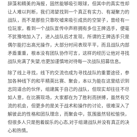
辞藻和精美的海报，固然能够吸引眼球，但其中的真实性却
让人难以判断，我们渴望找到一个真正有实力、有凝聚力的
战队，而不是那些只靠吹嘘来吸引成员的空架子，曾经有一
位玩家，看到一个战队宣传中声称拥有多位王牌选手，便毫
不犹豫地加入了，进入战队后才发现，所谓的王牌选手只是
偶尔能打出高光操作，大部分时间表现平平，而且战队内部
矛盾重重，根本没有团队协作可言，这样的经历让他对寻找
战队充满了失望,也更加谨慎地对待每一次战队招募信息。
除了线上寻找，线下的交流也成为寻找战队的重要途径，参
加各种线下的和平精英比赛、聚会，本以为能在这里结识到
志同道合的伙伴，组建属于自己的战队，但现实却往往不尽
如人意，在比赛现场，大家都在为了胜利而拼搏，虽然有交
流的机会，但更多的是关于战术和操作的讨论，很难深入了
解彼此的性格和团队理念，而聚会中，氛围虽然轻松愉快，
但很多人只是抱着娱乐的心态,对于组建战队并没有真正的决
心和热情。