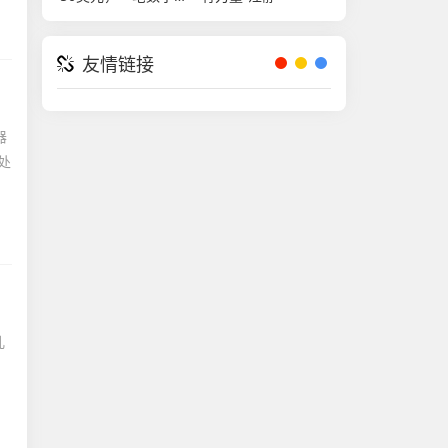
时代的精神伙食费-
steam50美元
友情链接
器
处
儿