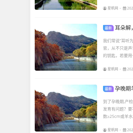
星帆网
202
耳朵解
最新
我们常说“耳听
官，从不只是声
的钥匙，若要用
星帆网
202
孕晚期
最新
到了孕晚期,产
发育有问题？要
数≥25cm或羊
星帆网
202