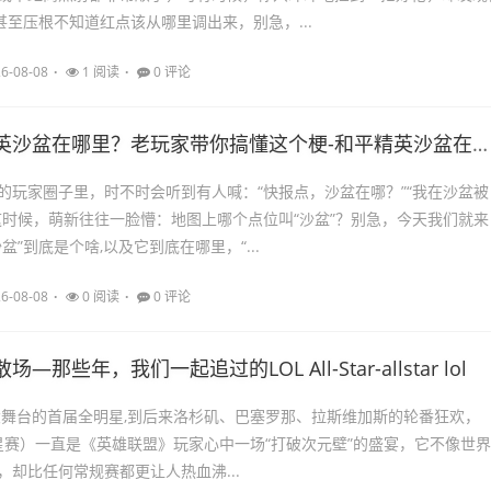
甚至压根不知道红点该从哪里调出来，别急，...
6-08-08
1 阅读
0 评论
英沙盆在哪里？老玩家带你搞懂这个梗-和平精英沙盆在哪里
的玩家圈子里，时不时会听到有人喊：“快报点，沙盆在哪？”“我在沙盆被
这时候，萌新往往一脸懵：地图上哪个点位叫“沙盆”？别急，今天我们就来
盆”到底是个啥,以及它到底在哪里，“...
6-08-08
0 阅读
0 评论
—那些年，我们一起追过的LOL All-Star-allstar lol
海大舞台的首届全明星,到后来洛杉矶、巴塞罗那、拉斯维加斯的轮番狂欢，
（全明星赛）一直是《英雄联盟》玩家心中一场“打破次元壁”的盛宴，它不像世界
，却比任何常规赛都更让人热血沸...