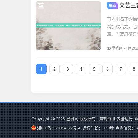
文艺王者
最新
有人用名字秀操
增加攻击力，也
凛，当满屏都是“
星帆网
202
1
2
3
4
5
6
7
8
Copyright
2026
星帆网
版权所有.
游戏资讯
安全运行
10
湘ICP备2023014522号-4
运行时长：0.13秒
查询信息：8