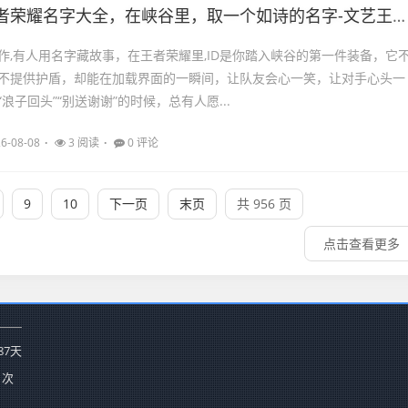
荣耀名字大全，在峡谷里，取一个如诗的名字-文艺王者荣耀名字大全
作,有人用名字藏故事，在王者荣耀里,ID是你踏入峡谷的第一件装备，它
不提供护盾，却能在加载界面的一瞬间，让队友会心一笑，让对手心头一
浪子回头”“别送谢谢”的时候，总有人愿...
6-08-08
3 阅读
0 评论
9
10
下一页
末页
共 956 页
点击查看更多
87
天
 次