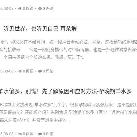
6-08-08
0 阅读
0 评论
，听见世界，也听见自己-耳朵解
为虚”，却又总在不经意间，被一缕声音牵动心弦，耳朵，这枚精巧的螺旋
音的接收器——它是一部随身携带的时空解码器，也是一把通往潜意识深
一个词来概括它全部的玄机，我想，莫过于“...
6-08-08
0 阅读
0 评论
羊水偏多，别慌！先了解原因和应对方法-孕晚期羊水多
检B超单上突然出现“羊水过多”几个字，很多孕妈瞬间紧张起来：是不是胎
不要提前剖？还能顺产吗？先别焦虑,孕晚期羊水多（医学上通常指羊水指
水最大深度≥8cm）并没有想象中那么...
6-08-08
0 阅读
0 评论