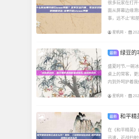
很多玩家在打开一
面从屏幕边缘滑出
事，远不止“和朋
星帆网
202
绿豆的
最新
盛夏时节,一碗
桌上的常客，更
内到外呵护着我们
星帆网
202
和平精英
最新
在《和平精英》
迅速，近战扫射