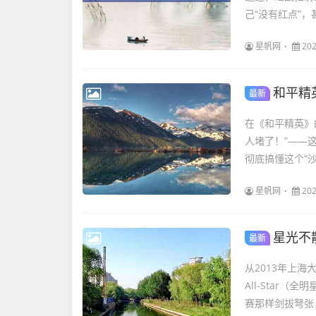
己“没有红点”，
星帆网
202
和平精
最新
在《和平精英》
人堵了！”——
彻底搞懂这个“沙
星帆网
202
星光不散场
最新
从2013年上
All-Star
赛那样剑拔弩张