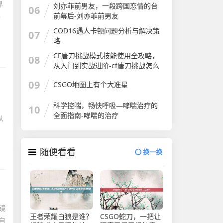
界
刘亦菲前男友，一段跨国恋情的台
06
前幕后-刘亦菲前男友
件
COD16遇人卡顿问题分析与解决策
07
略
CF唐刀挑战模式技能使用全攻略，
08
从入门到实战进阶-cf唐刀挑战怎么
用技能
09
CSGO地图上有个大准星
科学控喘，畅快呼吸—哮喘治疗的
10
全面指南-哮喘的治疗
从
随便看看
换一换
镜
王者荣耀白狼是谁？
CSGO蛇刀，一把让
自