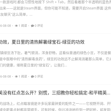
款游戏时,都会习惯性地按下 Shift + Tab，然后看着那个半透明的蓝色
来——这就是Steam界面，但你可能不知道，需要开启Steam界面 这
友聊天”这么简单，...
6-08-08
1 阅读
0 评论
功效，夏日里的清热解暑绿宝石-绿豆的功效
冰镇绿豆汤下肚，暑气顿消，浑身舒畅，这看似普通的绿色小豆，不仅是餐
是中医眼中的“清热解毒良药”，绿豆的功效远不止解渴消暑那么简单，它
的健康，堪称夏日里的“绿宝石”，让我们...
6-08-08
1 阅读
0 评论
没有红点怎么开？别慌，三招教你轻松搞定-和平精英没有红点怎么开
的战场上，红点瞄准镜是许多玩家最钟爱的配件之一——它视野开阔、开
或中距离点射都非常顺手，可有时候，你兴冲冲地捡到一把好枪，却发现