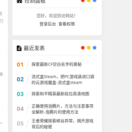
控制面板
借
您好，欢迎到访网站！
刀
登录后台
查看权限
最近发表
01
探索最新CF空白名字的奥秘
金
流式盒Steam，把PC游戏装进口袋
02
的云游戏魔盒-流式盒steam
03
探索和平精英最新段位高清地图
正确使用泡腾片，方法与注意事项
04
全解析-泡腾片的使用方法
王者荣耀探索峡谷异常，揭开游戏
05
背后的秘密