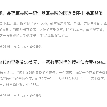
术，品范耳鼻喉—记仁品耳鼻喉的医道情怀-仁品耳鼻喉
造中,耳、鼻、喉不过是方寸之地，却掌管着呼吸、听觉、言语与平衡，牵
的感知，当这些器官染恙，人便如置身迷雾，听不清风声，闻不见花香，
一方微观的医学疆域里，“仁品耳鼻喉”以仁...
6-08-08
2 阅读
0 评论
am钱包里躺着50美元，一笔数字时代的精神伙食费-steam50美元
C玩家,Steam”这个词对你来说绝不仅仅是一个商店，而是一个存放着无数
就当玩了”的赛博仓库，而“50美元”——大约360块人民币——这个数字
境里，既不算巨款，也绝非...
6-08-08
3 阅读
0 评论