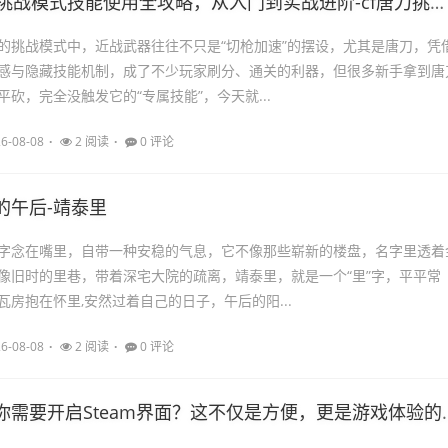
挑战模式技能使用全攻略，从入门到实战进阶-cf唐刀挑战怎么用技能
的挑战模式中，近战武器往往不只是“切枪加速”的摆设，尤其是唐刀，凭
感与隐藏技能机制，成了不少玩家刷分、通关的利器，但很多新手拿到唐
砍，完全没触发它的“专属技能”，今天就...
6-08-08
2 阅读
0 评论
的午后-靖泰里
字念在嘴里，自带一种安稳的气息，它不像那些崭新的楼盘，名字里透着
像旧时的里巷，带着深宅大院的疏离，靖泰里，就是一个“里”字，平平常
瓦房抱在怀里,安然过着自己的日子，午后的阳...
6-08-08
2 阅读
0 评论
要开启Steam界面？这不仅是方便，更是游戏体验的隐藏钥匙-需要开启steam界面