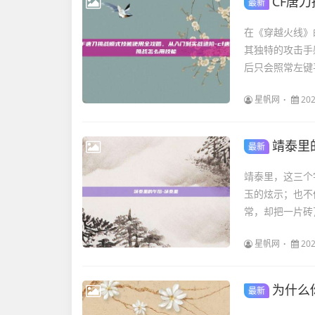
CF唐刀
最新
在《穿越火线》
其独特的攻击手
后只会照常左键平
星帆网
202
靖泰里
最新
靖泰里，这三个
玉的炫示；也不
常，却把一片砖
星帆网
202
为什么你需
最新