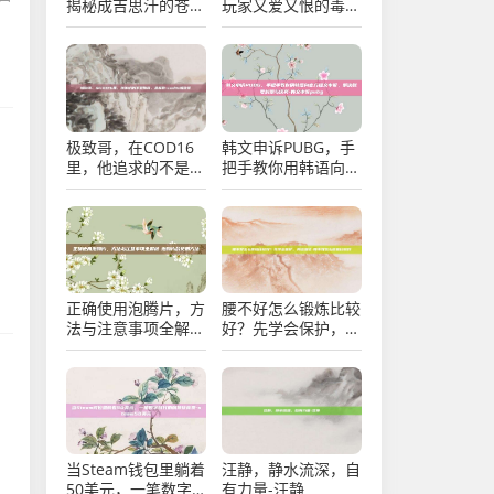
揭秘成吉思汗的苍狼
玩家又爱又恨的毒
传说-王者荣耀白狼
牙-csgo蛇刀
是谁
极致哥，在COD16
韩文申诉PUBG，手
里，他追求的不是胜
把手教你用韩语向官
利，是极致-cod16
方提交申诉，解决账
极致哥
号封禁与误判-韩文
申诉pubg
正确使用泡腾片，方
腰不好怎么锻炼比较
法与注意事项全解
好？先学会保护，再
析-泡腾片的使用方
谈强化-腰不好怎么
法
锻炼比较好
当Steam钱包里躺着
汪静，静水流深，自
50美元，一笔数字
有力量-汪静