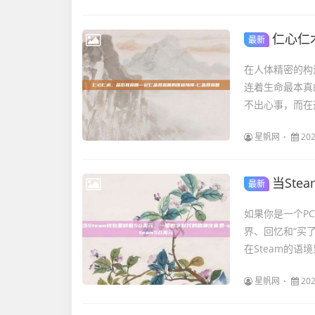
仁心仁
最新
在人体精密的构
连着生命最本真
不出心事，而在这
星帆网
202
当Ste
最新
如果你是一个P
界、回忆和“买了
在Steam的语
星帆网
202