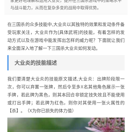
家更好地理解和运用大业炎，提升在三国杀游戏中的策略水平
与战斗能力，从而在复杂多变的战局中取得优势。
在三国杀的众多技能中,大业炎以其独特的效果和发动条件备
受玩家关注，大业炎作为[具体武将]的技能，有着怎样的发
动方式以及在游戏中能发挥出怎样的威力呢？下面就让我们
来全面深入地了解一下三国杀大业炎如何发动。
大业炎的技能描述
我们要清楚大业炎的技能原文描述,大业炎：出牌阶段限一
次，你可以弃置一张牌，然后令至多X名其他角色展示一张
手牌，若此牌为黑色，则其本回合非锁定技失效且不能使用
或打出手牌；若此牌为红色，则你对其使用一张火属性的
【杀】。（X为你已损失的体力值）