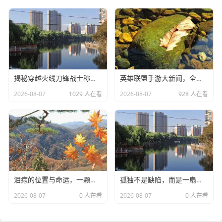
揭秘穿越火线刀锋战士称号的获取之路
英雄联盟手游大新闻，全新英雄与游戏模式震撼发布
2026-08-07
1029 人在看
2026-08-07
928 人在看
泪痣的位置与命运，一颗朱砂，半世烟雨-泪痣的位置与命运
孤独不是缺陷，而是一扇通往自我的门-感到孤独怎么办
2026-08-07
0 人在看
2026-08-07
0 人在看