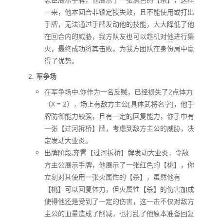
一来，他本回合非锁定技失效，且不能使用或打出
手牌，无法通过手牌发动他的技能，大大降低了他
在回合内的威胁，我方队友也可以趁机对他进行集
火，最终成功将其击败，为我方团队在身份局中赢
得了优势。
军争场
在军争场中,你作为一名反贼，已经损失了2点体力
（X = 2），场上有敌方主公[具体武将名字]，他手
牌防御能力较强，且有一定的回复能力，你手中有
一张【过河拆桥】牌，考虑到敌方主公的威胁，决
定发动大业炎。
出牌阶段,弃置【过河拆桥】牌发动大业炎，令敌
方主公展示手牌，他展示了一张红色的【桃】，你
立刻对其使用一张火属性的【杀】，虽然他有
【桃】可以回复体力，但火属性【杀】的伤害加成
使得他还是受到了一定的伤害，这一击不仅对敌方
主公的血量造成了削减，也打乱了他原本准备回复