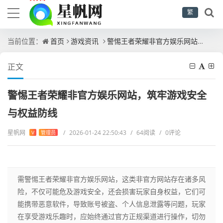
繁
当前位置：
首页
游戏资讯
警惕王者荣耀非官方娱乐网站，筑牢游戏安全与权益防线
正文
警惕王者荣耀非官方娱乐网站，筑牢游戏安全
与权益防线
星帆网
/
2026-01-24 22:50:43
/
64阅读
/
0评论
V
管理员
需警惕王者荣耀非官方娱乐网站，这类非官方网站存在诸多风
险，不仅可能危及游戏安全，还会损害玩家自身权益，它们可
能携带恶意软件，导致账号被盗、个人信息泄露等问题，玩家
在享受游戏乐趣时，应始终通过官方正规渠道进行操作，切勿