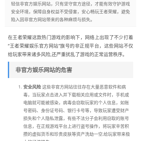
轻信非官方娱乐网站，只有坚守官方途径，才能有效守护游戏
安全环境，保障自身权益不受侵害，安心畅玩王者荣耀，避免
陷入因非官方网站带来的各种麻烦与损失。
在王者荣耀这款热门游戏的影响下，网络上出现了不少打着
“王者荣耀娱乐官方网站”旗号的非正规平台，这些网站不仅
给玩家带来诸多风险,还严重扰乱了游戏的正常运营秩序。
非官方娱乐网站的危害
安全风险
这些非官方网站往往存在大量恶意软件和病
毒，当玩家点击进入并下载相关应用或文件时，手机或
电脑就可能被感染，病毒会窃取玩家的个人信息，如账
号密码、身份证号码、银行卡号等，导致玩家遭受财产
损失和个人隐私泄露，有些不法分子会利用窃取的账号
信息，在正规游戏平台上进行盗号操作，将玩家辛苦积
攒的虚拟货币和珍贵皮肤等资产洗劫一空,给玩家带来极