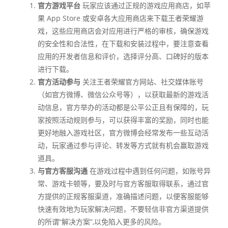
官方游戏平台
玩家应该通过正规的游戏应用商店，如苹
果 App Store 或安卓各大应用商店来下载王者荣耀游
戏，这些应用商店会对应用进行严格的审核，确保游戏
的安全性和合法性，在下载和安装过程中，要注意查看
应用的开发者信息和评价，选择评分高、口碑好的版本
进行下载。
官方活动参与
关注王者荣耀官方网站、社交媒体账号
（如官方微博、微信公众号等），以获取最新的游戏活
动信息，官方举办的活动都是公平公正且有保障的，玩
家按照活动规则参与，可以获得丰富的奖励，同时也能
更好地融入游戏社区，官方微博会经常发布一些互动活
动，玩家通过参与评论、转发等方式就有机会赢取游戏
道具。
与官方客服沟通
在游戏过程中遇到任何问题，如账号异
常、游戏卡顿等，要及时与官方客服取得联系，通过官
方提供的正规客服渠道，准确描述问题，以便客服能够
快速有效地为玩家解决问题，不要轻信非官方渠道提供
的所谓“解决方案”,以免陷入更多的风险。