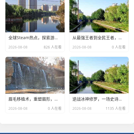
全球Steam热点，探索游戏界的新趋势与挑战
从最强王者到全民王者，王者荣耀段位系统这些年经历了什么？王者荣耀变化段位
2026-08-08
826 人在看
2026-08-08
0 人在看
眉毛移植术，重塑眉形，告别无眉烦恼-眉毛移植术
逆战冰神修罗，一场史诗般的战斗
2026-08-08
0 人在看
2026-08-08
1135 人在看