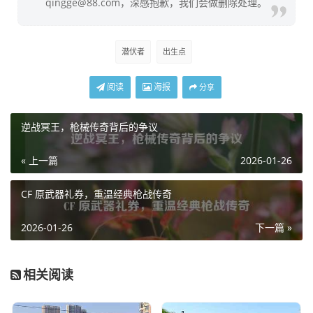
qingge@88.com，深感抱歉，我们会做删除处理。
潜伏者
出生点
阅读
海报
分享
逆战冥王，枪械传奇背后的争议
« 上一篇
2026-01-26
CF 原武器礼券，重温经典枪战传奇
2026-01-26
下一篇 »
相关阅读