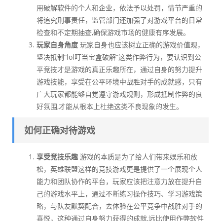
用破解软件的个人和企业，依法予以处罚，情节严重的
将追究刑事责任，监管部门还加强了对游戏平台的日常
检查和不定期抽查,确保游戏市场的健康有序发展。
玩家自身角度
玩家自身也应该树立正确的游戏价值观，
坚决抵制“lol叮当宝盒破解”这类作弊行为，要认识到公
平竞技才是游戏的真正乐趣所在，通过自身的努力提升
游戏技能，享受在公平环境中战胜对手的成就感，只有
广大玩家都能够自觉遵守游戏规则，形成抵制作弊的良
好氛围,才能从根本上杜绝这类不良现象的发生。
如何正确对待游戏
享受竞技乐趣
游戏的本质是为了给人们带来娱乐和放
松，英雄联盟这样的竞技游戏更是提供了一个展现个人
能力和团队协作的平台，玩家应该把注意力放在提升自
己的游戏水平上，通过不断练习操作技巧、学习游戏策
略，与队友默契配合，去体验在公平竞争中战胜对手的
喜悦，这种通过自身努力获得的成就,远比使用作弊软件