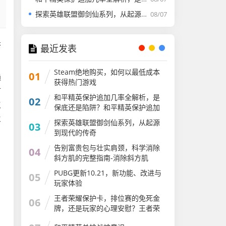
探索英雄联盟御剑仙系列，从起源到现代的传奇
08/07
搭
最近发表
Steam绝地购买，如何以最低成本
01
通
获得热门游戏
打
和平精英保护追加几率全解析，是
02
叹
保底还是陷阱？和平精英保护追加
几率
火
探索英雄联盟御剑仙系列，从起源
03
到现代的传奇
告别富贵包与壮实肩颈，科学消除
04
斜方肌的完整指南-消除斜方肌
PUBG更新10.21，新功能、改进与
05
玩家体验
王者荣耀保护卡，排位赛的免死金
06
牌，还是玩家的心理安慰？王者荣
耀保护卡