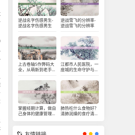
敌
逆战名字伤感男生-
逆战雪飞的分辨率-
予
逆战名字伤感男生
逆战雪飞的分辨率
神
队
队
上古卷轴5作弊码大
江都市人民医院，一
全，从萌新到老手，
座城的生命守护与时
一篇搞定所有控制台
代印记-江都市人民
人
秘技-上古卷轴5作弊
医院
探
码大全
击
意
掌握经期计算，做自
肺热吃什么食物好？
己身体的健康管理
清肺润燥的食疗清
员-经期计算
单，建议收藏-肺热
上
吃什么食物好
体
友情链接