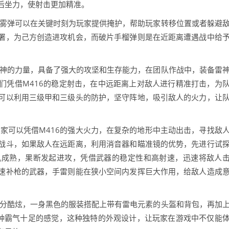
后坐力，使射击更加精准。
烟雾弹可以在关键时刻为玩家提供掩护，帮助玩家转移位置或者躲避
署，为己方创造进攻机会，而破片手榴弹则是在近距离遭遇战中给
雷神的力量，具备了强大的攻坚和生存能力，在团队作战中，装备雷
们凭借M416的稳定射击，在中远距离上对敌人进行精准打击，为
可以利用三级甲和三级头的防护，坚守阵地，吸引敌人的火力，让
家可以凭借M416的强大火力，在复杂的地形中主动出击，寻找敌
战斗，如果敌人在远距离，利用消音器和瞄准镜的优势，先进行试
机成熟，果断发起进攻，凭借武器的稳定性和高射速，迅速将敌人
速补枪的武器，手雷则能在狭小空间内发挥巨大作用，给敌人造成
十分酷炫，一身黑色的服装搭配上带有雷电元素的头盔和背包，再加
一种霸气十足的感觉，这种独特的外观设计，让玩家在游戏中不仅能