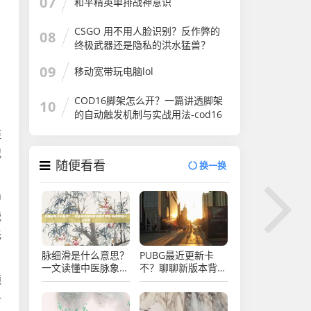
07
和平精英单排战神意识
CSGO 用不用人脸识别？反作弊的
08
终极武器还是隐私的洪水猛兽？
csgo用不用人脸识别
09
移动宽带玩电脑lol
COD16脚架怎么开？一篇讲透脚架
10
的自动触发机制与实战用法-cod16
脚架怎么开
距
况
随便看看
换一换
中
战
无
脉细滑是什么意思？
PUBG最近更新卡
一文读懂中医脉象中
不？聊聊新版本背后
镜
的细滑脉-脉细滑是
的流畅度真相-pubg
什么意思
最近更新卡不
升