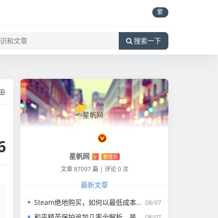
繁
搜索一下
6
星帆网
V
管理员
文章 87097 篇
|
评论 0 次
最新文章
Steam绝地购买，如何以最低成本获得热门游戏
08/07
和平精英保护追加几率全解析，是保底还是陷阱？和平精英保护追加几率
08/07