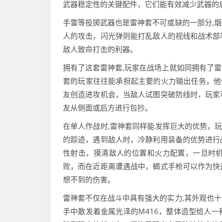
武器稳定性的关键配件，它们能有效减少武器的
手雷等投掷武器也是雷神套不可或缺的一部分,
人的攻击，闪光弹则能打乱敌人的视线和战术部
敌人致命打击的利器。
拥有了这套雷神套,玩家在战场上就如同拥有了
套的玩家往往能承担起主要的火力输出任务，他
友创造进攻机会，当敌人试图突破防线时，玩家
友从侧面或后方进行包抄。
在单人作战时,雷神套同样能发挥巨大的优势，玩
的踪迹，遇到敌人时，冷静利用装备的优势进行
性射击，摸清敌人的位置和火力配置，一旦时
败，而在近距离遭遇战中，蝎式手枪可以作为快
想不到的伤害。
雷神套不仅在战斗中具有强大的实力,其外观也
手中散发着金属光泽的M416，整体造型给人