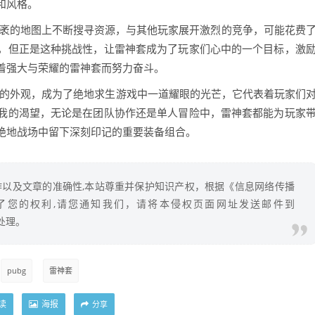
和风格。
广袤的地图上不断搜寻资源，与其他玩家展开激烈的竞争，可能花费
，但正是这种挑战性，让雷神套成为了玩家们心中的一个目标，激
着强大与荣耀的雷神套而努力奋斗。
特的外观，成为了绝地求生游戏中一道耀眼的光芒，它代表着玩家们
我的渴望，无论是在团队协作还是单人冒险中，雷神套都能为玩家
绝地战场中留下深刻印记的重要装备组合。
以及文章的准确性,本站尊重并保护知识产权，根据《信息网络传播
了您的权利,请您通知我们，请将本侵权页面网址发送邮件到
除处理。
pubg
雷神套
读
海报
分享