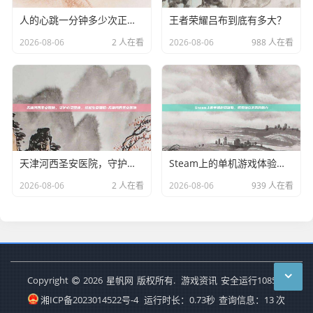
人的心跳一分钟多少次正常值？你的心脏每分钟在说什么？人的心跳一分钟多少次正常值
王者荣耀吕布到底有多大？
2026-08-06
2 人在看
2026-08-06
988 人在看
天津河西圣安医院，守护心灵健康，托起生命暖阳-天津河西圣安医院
Steam上的单机游戏体验，探索独立游戏的魅力
2026-08-06
2 人在看
2026-08-06
939 人在看
Copyright
2026
星帆网
版权所有.
游戏资讯
安全运行
1085
天
湘ICP备2023014522号-4
运行时长：0.73秒
查询信息：13 次