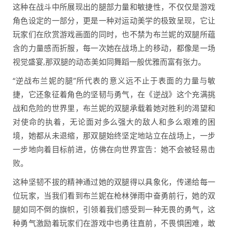
这种在战斗中所展现出的腿部力量和敏捷性，不仅仅是游戏
角色设定的一部分，更是一种对运动美学的极致呈现，它让
玩家们在欣赏游戏画面的同时，也不禁为布兰妮的双腿所蕴
含的力量感而折服，每一次她在战场上的移动，都像是一场
视觉盛宴,那双腿的动态美如同舞蹈一般优雅而富有张力。
“逆战布兰妮的腿”所代表的意义远不止于表面的力量与敏
捷，它还象征着角色的坚韧与勇气，在《逆战》这个充满挑
战和危险的世界里，布兰妮的双腿承载着她对胜利的渴望和
对使命的执着，无论面对多么强大的敌人和多么艰难的困
境，她都从未退缩，那双腿始终坚定地站立在战场上，一步
一步地向着目标前进，仿佛在向世界宣告：她不会被轻易击
败。
这种坚韧不拔的精神通过她的双腿得以具象化，传递给每一
位玩家，当我们看到布兰妮在枪林弹雨中奋勇前行，她的双
腿如同不倒的旗帜，引领着我们感受到一种无畏的勇气，这
种勇气激励着玩家们在游戏中也勇往直前，不畏惧困难，敢