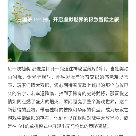
每一次抽奖,都像是打开一扇通往神秘宝藏库的门，当抽奖动
画闪烁，金光乍现时，那种紧张与兴奋交织的感觉难以言
表，玩家们瞪大双眼，满心期待着屏幕上跳出的那个心仪已
久的名字，若幸运降临，抽到了稀有的史诗武将，那喜悦之
情如同点燃了盛大的烟火，瞬间照亮了整个游戏世界，这个
新获得的武将，带着独特的技能和华丽的造型，成为玩家在
游戏中最耀眼的存在，他们可以在组队对战中大放异彩，或
是在1V1的单挑模式中展现出无与伦比的策略智慧。