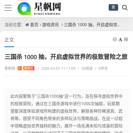
繁
当前位置：
首页
游戏资讯
三国杀 1000 抽，开启虚拟世界的极致冒险之旅
正文
三国杀 1000 抽，开启虚拟世界的极致冒险之旅
星帆网
/
2026-03-01 11:17:09
/
50阅读
/
0评论
V
管理员
此内容聚焦于“三国杀1000抽”这一行为，旨在探寻虚拟世界中
的极致冒险，通过在三国杀游戏中进行1000次抽取，玩家期
望能深度体验游戏所构建的虚拟世界，解锁各种珍稀道具、武
将等，感受不同角色带来的多样玩法与策略挑战，在这一过程
中领略虚拟世界独特的魅力，展开一场充满未知与惊喜的冒险