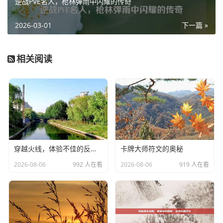
逆战PVE名人，枪林弹雨中闪耀的传奇
2026-03-01
下一篇 »
相关阅读
穿越火线，体验不佳的反思与展望
卡牌大师符文的奥秘
2026-08-06
992 人在看
2026-08-06
919 人在看