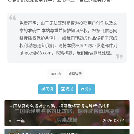
免责声明：由于无法甄别是否为投稿用户创作以及文
章的准确性,本站尊重并保护知识产权，根据《信息网
络传播权保护条例》，如我们转载的作品侵犯了您的
权利,请您通知我们，请将本侵权页面网址发送邮件到
qingge@88.com，深感抱歉，我们会做删除处理。
1000抽
虚拟冒险
阅读
海报
分享
三国杀经典名将对比攻略，探寻武将真谛决胜牌桌战场
« 上一篇
2026-03-01