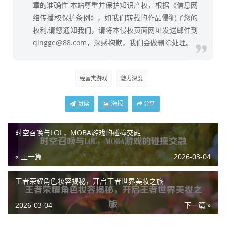
章的准确性,本站尊重并保护知识产权，根据《信息网
络传播权保护条例》，如我们转载的作品侵犯了您的
权利,请您通知我们，请将本侵权页面网址发送邮件到
qingge@88.com，深感抱歉，我们会做删除处理。
经营类游戏
魅力深度
阅读
海报
分享
时空召唤与LOL，MOBA游戏的碰撞交融
« 上一篇
2026-03-04
王者荣耀角色妆容揭秘，开启王者世界美妆之旅
2026-03-04
下一篇 »