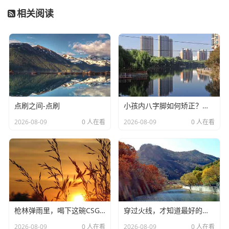
相关阅读
点刷之间-点刷
小孩内八字脚如何矫正？家长必看的科学指南与居家训练方法-小孩内八字脚如何矫正
2026-08-09
0 人在看
2026-08-09
0 人在看
枪林弹雨里，喝下这碗CSGO鸡汤模组，从白给到翻盘的自我救赎-csgo鸡汤模组
穿过火线，才知道最好的队友不是枪法最准的-cf哪个队友最好
2026-08-09
0 人在看
2026-08-09
0 人在看