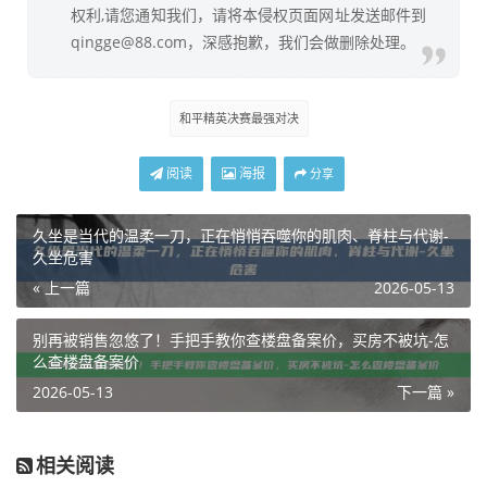
权利,请您通知我们，请将本侵权页面网址发送邮件到
qingge@88.com，深感抱歉，我们会做删除处理。
和平精英决赛最强对决
阅读
海报
分享
久坐是当代的温柔一刀，正在悄悄吞噬你的肌肉、脊柱与代谢-
久坐危害
« 上一篇
2026-05-13
别再被销售忽悠了！手把手教你查楼盘备案价，买房不被坑-怎
么查楼盘备案价
2026-05-13
下一篇 »
相关阅读