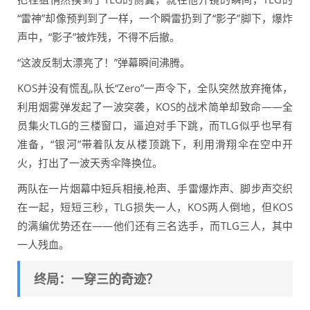
“雷神”却像预判到了一样，一个瞬雷扔到了“影子”脚下，爆炸
声中，“影子”被炸残，不得不后撤。
“这波反制太漂亮了！”弹幕瞬间沸腾。
KOS并没有慌乱,队长“Zero”一声令下，全队突然放弃掩体，
利用烟雾弹发起了一波突袭，KOS的战术简单却致命——全
员集火TLG的三楼窗口，逼迫对手下跳，而TLG似乎也早有
准备，“银河”带着队友从楼顶跳下，利用滑翔伞在空中开
火，打出了一波天秀伞降换位。
两队在一片烟幕中短兵相接,枪声、手雷爆炸声、脚步声交织
在一起，短短三秒，TLG损失一人，KOS两人倒地，但KOS
的满编优势还在——他们还有三名选手，而TLG三人，其中
一人残血。
终局：一穿三的奇迹？