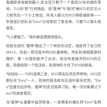
毒圈即将收缩到最小,安全区只剩下一个直径50米的圆形草
地，TLG的“影”已经残血，而“雷神”与“银河”被KOS的交叉火
力锁死在一个小土坡后，所有人都以为KOS将稳操胜券——
毕竟他们的队长“Zero”已经架好了狙击枪，只要TLG冒头就
是死。
“TLG要输了。”海外解说遗憾地摇头。
但就在这时,“雷神”做出了一个疯狂的决定，他放弃了自己的
M416，捡起一把空投中的DBS霰弹枪，然后利用烟雾弹的
掩护，像一头猎豹般冲了出去，他没有直接冲向KOS的正
面，而是绕到一个低洼处，利用地形卡住了KOS的侧身。
“哒哒哒——”DBS连喷三发，KOS两名队员应声倒地，KOS仅
剩队长“Zero”一人，而他的狙击枪在近战中毫无优势。“Zer
o”迅速切出步枪，雷神”的走位极其刁钻，每一次切角都让“Z
ero”的准星落空。
当“雷神”从烟雾中猛然现身，一发精准的爆头将“Zero”击倒