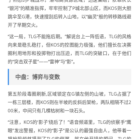
“银河”的精准指挥，牢牢控制了P城北部山区，而KOS则大胆
跳伞至G港，快速搜刮后转入山地，以“幽灵”般的转移路线避
开了早期交火。
“这一局，TLG不能拖后期。”解说台上一阵低语，TLG的风格
向来是稳扎稳打，但KOS的控图能力极强，他们擅长在决赛
圈利用地形和投掷物打出压迫，而TLG的突破口，在于他们
的“突击双子星”——“雷神”与“影”。
中盘：博弈与变数
第五阶段毒圈刷新,区域锁定在G镇左侧的山坡，TLG占据了
一栋三层楼，而KOS则在半坡的反斜后架枪，两队相隔不过2
00米，中间只有几棵枯树和一块石头。
“注意，KOS的‘影子’绕后了！”语音频道里，TLG的侦察手“鹰
眼”发出警报，KOS的“影子”是公认的最强自由人，他带着一
把栓狙悄然摸到了TLG的侧翼，就在他开镜的瞬间，TLG的