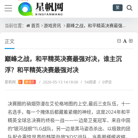
繁
当前位置：
首页
游戏资讯
巅峰之战，和平精英决赛最强对决，谁主沉浮？和平精英决赛最强对决
正文
巅峰之战，和平精英决赛最强对决，谁主沉
浮？和平精英决赛最强对决
星帆网
/
2026-05-13 14:18:06
/
54阅读
/
0评论
V
管理员
决赛圈的硝烟弥漫在艾伦格地图的上空,最后三支队伍，十一
名选手，每一个掩体后都藏着紧绷的神经，这是2024年和平
精英全球总决赛的终极一战——一边是卫冕冠军、来自中国
的“银河战舰”TLG战队，另一边是黑马姿态杀出、以极致的团
队配合震惊世界的韩国劲旅“KOS”战队，当毒圈缓缓收缩，