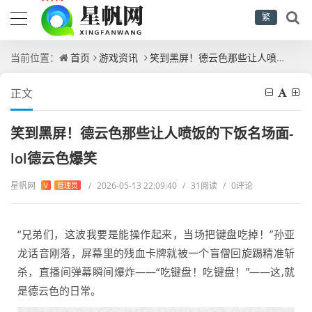
繁
当前位置：
首页
游戏资讯
笑到黑屏！德云色那些让人喷饭的下饭名场面-lol德云色爆笑
正文
笑到黑屏！德云色那些让人喷饭的下饭名场面-
lol德云色爆笑
星帆网
/
2026-05-13 22:09:40
/
31阅读
/
0评论
V
管理员
“兄弟们，这波我要是能操作起来，当场把键盘吃掉！”孙亚
龙话音刚落，屏幕里的残血卡牌就被一个盲僧回旋踢精准斩
杀，直播间弹幕瞬间爆炸——“吃键盘！吃键盘！”——这,就
是德云色的日常。