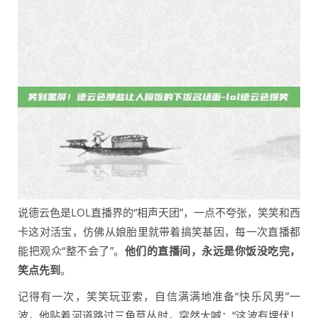
说德云色是LOL直播界的“相声天团”，一点不夸张，笑笑和西
卡这对活宝，仿佛从娘胎里就带着搞笑基因，每一次直播都
能把观众“整不会了”。
他们的直播间，永远是你饭没吃完，
笑点先到
。
记得有一次，笑笑玩亚索，自信满满地准备“快乐风男”一
波，他贴着河道路过三角草丛时，突然大喊：“这波有埋伏！