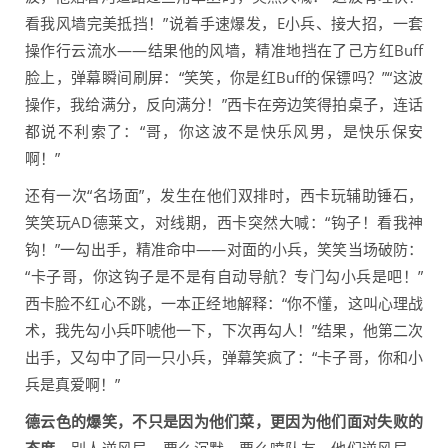
看我风墙完美抵挡！”说着手速爆发，E小兵、接大招，一套
操作行云流水——结果他的风墙，精准地挡在了己方红Buff
脸上，弹幕瞬间刷屏：“笑笑，你是红Buff的保镖吗？”“这波
操作，我给满分，反向满分！”西卡在旁边笑得拍桌子，连话
都说不利索了：“哥，你这波不是快乐风男，是快乐保安
啊！”
还有一次“名场面”，发生在他们双排时，西卡玩辅助锤石，
笑笑玩AD德莱文，对线期，西卡突然大喊：“钩子！看我神
钩！”一勾出手，精准命中——对面的小兵，笑笑当场破防：
“卡子哥，你这钩子是不是有自动导航？专门勾小兵是吧！”
西卡脸不红心不跳，一本正经地解释：“你不懂，这叫心理战
术，我先勾小兵吓唬他一下，下次再勾人！”结果，他第二次
出手，又勾中了同一只小兵，弹幕笑疯了：“卡子哥，你和小
兵是真爱啊！”
德云色的爆笑，不只是因为他们菜，更因为他们面对失败的