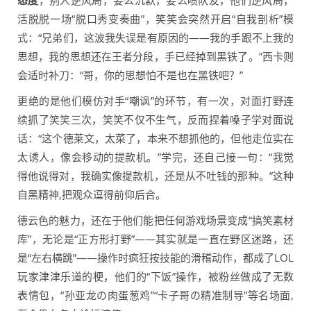
态度
，别人逆风局，要么沉默，要么喷队友，他们逆风局，
活脱脱一场“脱口秀变奏曲”，笑笑会突然开启“自我剖析”模
式：“兄弟们，这波我失误是有原因的——我的手跟不上我的
思想，我的思想还在王者分段，手已经掉到黑铁了。”西卡则
会适时补刀：“哥，你的思想怕不是也在黑铁吧？”
更绝的是他们模仿对手“嘲讽”的环节，有一次，对面打野连
续抓了笑笑三次，笑笑不仅不生气，反而捏着嗓子学对面说
话：“这个德莱文，太菜了，本来不想抓他的，但他走位实在
太诱人，像会移动的提款机。”学完，还自己接一句：“我觉
得他说得对，我确实像提款机，还是从不吐钱的那种。”这种
自黑精神,把观众逗得前仰后合。
德云色的魅力，还在于他们能把任何游戏场景变成“搞笑素材
库”，无论是“正方形打野”——其实就是一直在野区迷路，还
是“左右横跳”——操作时疯狂按技能的滑稽动作，都成了LOL
玩家津津乐道的梗，他们的“下饭”操作，被粉丝做成了无数
表情包，“孙亚龙の肉蛋葱鸡”“卡子哥の精准制导”等名场面,