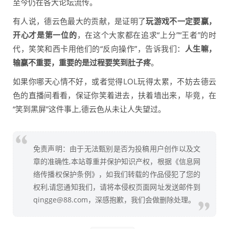
至今仍在各大论坛流传。
有人说，德云色最大的贡献，是证明了
玩游戏不一定要赢，
开心才是第一位的
，在这个大家都在追求“上分”“王者”的时
代，笑笑和西卡用他们的“反向操作”，告诉我们：
人生嘛，
输赢不重要，重要的是过程要笑到肚子疼
。
如果你哪天心情不好，或者觉得LOL玩得太累，不妨去德云
色的直播间看看，保证你笑着进去，扶着墙出来，毕竟，在
“笑到黑屏”这件事上,德云色从未让人失望过。
免责声明：由于无法甄别是否为投稿用户创作以及文
章的准确性,本站尊重并保护知识产权，根据《信息网
络传播权保护条例》，如我们转载的作品侵犯了您的
权利,请您通知我们，请将本侵权页面网址发送邮件到
qingge@88.com，深感抱歉，我们会做删除处理。