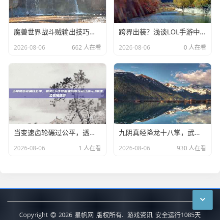
魔兽世界战斗贼输出技巧全解析
跨界出装？浅谈LOL手游中李信的梦幻装备搭配-lol手游李信装备
2026-08-06
662 人在看
2026-08-06
0 人在看
当变速齿轮碾过公平，透视CF作弊加速器的灰色江湖-cf变速齿轮加速器
九阴真经降龙十八掌，武侠世界中的绝世武功
2026-08-06
1 人在看
2026-08-06
930 人在看
Copyright
2026
星帆网
版权所有.
游戏资讯
安全运行
1085
天