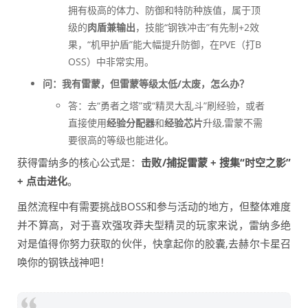
拥有极高的体力、防御和特防种族值，属于顶
级的
肉盾兼输出
，技能“钢铁冲击”有先制+2效
果，“机甲护盾”能大幅提升防御，在PVE（打B
OSS）中非常实用。
问：我有雷蒙，但雷蒙等级太低/太废，怎么办？
答：去“勇者之塔”或“精灵大乱斗”刷经验，或者
直接使用
经验分配器
和
经验芯片
升级,雷蒙不需
要很高的等级也能进化。
获得雷纳多的核心公式是：
击败/捕捉雷蒙 + 搜集“时空之影”
+ 点击进化
。
虽然流程中有需要挑战BOSS和参与活动的地方，但整体难度
并不算高，对于喜欢强攻莽夫型精灵的玩家来说，雷纳多绝
对是值得你努力获取的伙伴，快拿起你的胶囊,去赫尔卡星召
唤你的钢铁战神吧！