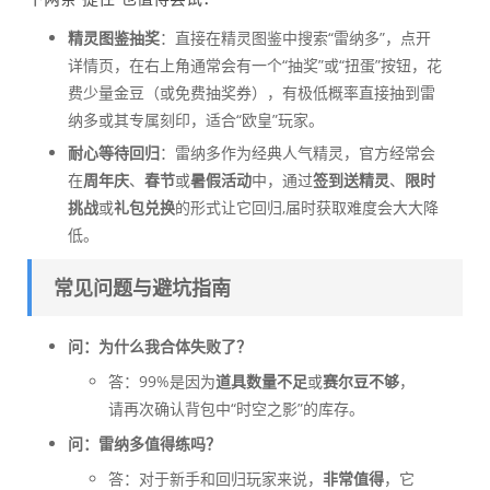
精灵图鉴抽奖
：直接在精灵图鉴中搜索“雷纳多”，点开
详情页，在右上角通常会有一个“抽奖”或“扭蛋”按钮，花
费少量金豆（或免费抽奖券），有极低概率直接抽到雷
纳多或其专属刻印，适合“欧皇”玩家。
耐心等待回归
：雷纳多作为经典人气精灵，官方经常会
在
周年庆
、
春节
或
暑假活动
中，通过
签到送精灵
、
限时
挑战
或
礼包兑换
的形式让它回归,届时获取难度会大大降
低。
常见问题与避坑指南
问：为什么我合体失败了？
答：99%是因为
道具数量不足
或
赛尔豆不够
，
请再次确认背包中“时空之影”的库存。
问：雷纳多值得练吗？
答：对于新手和回归玩家来说，
非常值得
，它