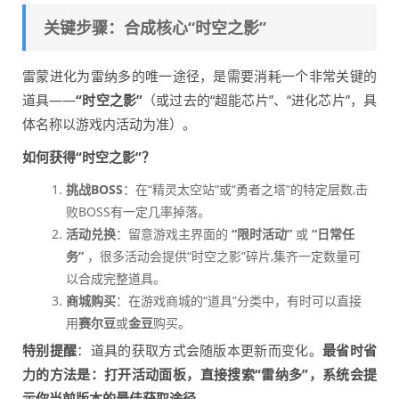
关键步骤：合成核心“时空之影”
雷蒙进化为雷纳多的唯一途径，是需要消耗一个非常关键的
道具——
“时空之影”
（或过去的“超能芯片”、“进化芯片”，具
体名称以游戏内活动为准）。
如何获得“时空之影”？
挑战BOSS
：在“精灵太空站”或“勇者之塔”的特定层数,击
败BOSS有一定几率掉落。
活动兑换
：留意游戏主界面的
“限时活动”
或
“日常任
务”
，很多活动会提供“时空之影”碎片,集齐一定数量可
以合成完整道具。
商城购买
：在游戏商城的“道具”分类中，有时可以直接
用
赛尔豆
或
金豆
购买。
特别提醒
：道具的获取方式会随版本更新而变化。
最省时省
力的方法是：打开活动面板，直接搜索“雷纳多”，系统会提
示你当前版本的最佳获取途径。