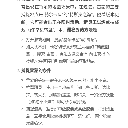
常出现在特定的地图场景中，在过去，雷蒙的主要
捕捉地点是“赫尔卡星”的“特斯拉之海”，随着版本更
新，它可能会出现在
限时活动
、
精灵王试炼
或
抽奖
池
（如“幸运转盘”）中。
最稳妥的方法是：
打开游戏地图
，搜索“赫尔卡星”或“雷蒙”。
如果找不到，请密切留意游戏主界面的
“精灵图
鉴”
，搜索“雷蒙”，点进去通常会有“前往获得”的
按钮,它会直接指引你到当前的获取地点。
捕捉雷蒙的条件
雷蒙的等级一般在30~50级左右,战斗难度不高。
推荐精灵
：使用一个地面系（如卡鲁克斯、达比
拉）或火系（如魔焰猩猩）的精灵，一招强力技能
（如“绝命火焰”）即可秒杀或打残。
捕捉道具
：准备好
中级胶囊
或
高级胶囊
，打到残血
后，直接使用胶囊捕捉即可，运气好,一两个胶囊
就能搞定。