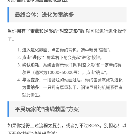
最终合体：进化为雷纳多
当你拥有了
雷蒙
和足够的
“时空之影”
后,就可以进行进化操作
了。
进入进化界面
：点击你的背包，选中精灵“雷蒙”。
点击“进化”
：屏幕右下角会亮起“进化”按钮。
确认消耗
：系统会提示你消耗“时空之影”和一定量的赛
尔豆（通常为10000~50000豆），点击“确认”。
华丽变身
：一段酷炫的动画过后，你的雷蒙就成功进化
为
雷纳多
！一只拥有厚重装甲、钢铁巨臂的机械系强者
就此诞生。
平民玩家的“曲线救国”方案
如果你觉得上述流程太复杂，或者打不过BOSS，别担心！以
下两条“捷径”也值得尝试：