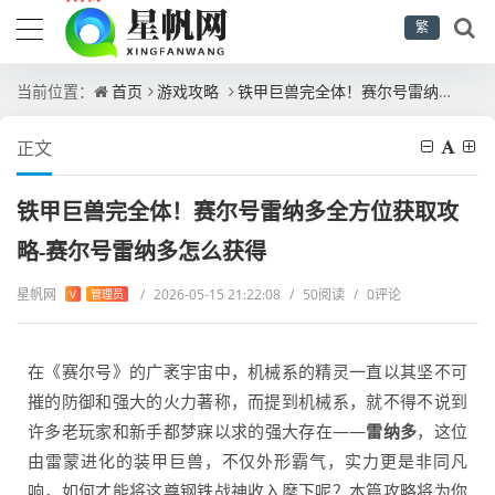
繁
当前位置：
首页
游戏攻略
铁甲巨兽完全体！赛尔号雷纳多全方位获取攻略-赛尔号雷纳多怎么获得
正文
铁甲巨兽完全体！赛尔号雷纳多全方位获取攻
略-赛尔号雷纳多怎么获得
星帆网
/
2026-05-15 21:22:08
/
50阅读
/
0评论
V
管理员
在《赛尔号》的广袤宇宙中，机械系的精灵一直以其坚不可
摧的防御和强大的火力著称，而提到机械系，就不得不说到
许多老玩家和新手都梦寐以求的强大存在——
雷纳多
，这位
由雷蒙进化的装甲巨兽，不仅外形霸气，实力更是非同凡
响，如何才能将这尊钢铁战神收入麾下呢？本篇攻略将为你