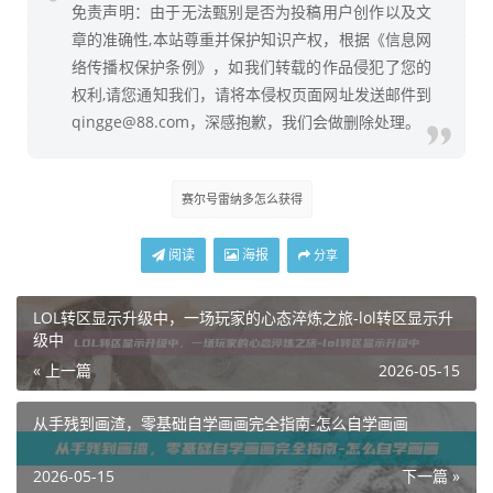
免责声明：由于无法甄别是否为投稿用户创作以及文
章的准确性,本站尊重并保护知识产权，根据《信息网
络传播权保护条例》，如我们转载的作品侵犯了您的
权利,请您通知我们，请将本侵权页面网址发送邮件到
qingge@88.com，深感抱歉，我们会做删除处理。
赛尔号雷纳多怎么获得
阅读
海报
分享
LOL转区显示升级中，一场玩家的心态淬炼之旅-lol转区显示升
级中
« 上一篇
2026-05-15
从手残到画渣，零基础自学画画完全指南-怎么自学画画
2026-05-15
下一篇 »