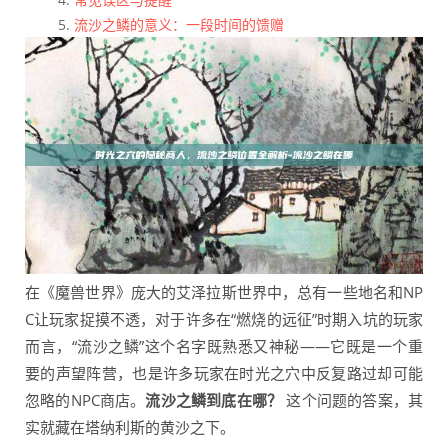
流沙之鳞的意义：一段时间的馈赠
在《魔兽世界》庞大的艾泽拉斯世界中，总有一些地名和NP
C让玩家捉摸不透，对于许多在“燃烧的远征”时期入坑的玩家
而言，“流沙之鳞”这个名字既熟悉又神秘——它既是一个重
要的声望阵营，也是许多玩家在时光之穴中反复路过却可能
忽略的NPC商店。
流沙之鳞到底在哪？
这个问题的答案，其
实就藏在塔纳利斯的黄沙之下。