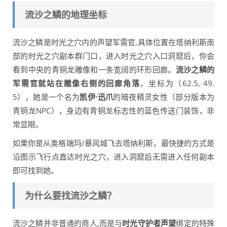
流沙之鳞的地理坐标
流沙之鳞是时光之穴内的声望军需官,具体位置在塔纳利斯南
部的时光之穴副本群门口，进入时光之穴入口洞窟后，你会
看到中央的青铜龙雕像和一条宽阔的环形回廊。
流沙之鳞的
军需官就站在雕像右侧的回廊角落
，坐标为（62.5, 49.
5），她是一个名为
凯伊·迅爪
的暗夜精灵女性（部分版本为
青铜龙NPC），身边有青铜龙标志性的蓝色传送门装饰，非
常显眼。
如果你是从奥格瑞玛/暴风城飞去塔纳利斯，最快捷的方式是
沿图示飞行点直达时光之穴，进入洞窟后无需进入任何副本
即可找到她。
为什么要找流沙之鳞？
流沙之鳞并非普通的商人,而是与
时光守护者声望
绑定的特殊