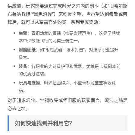
供应商，玩家需要通过完成时光之穴内的副本（如“旧希尔斯
布莱德丘陵”“黑色沼泽”）来积累声望，当声望达到崇敬或崇
拜后，就可以从军需官处购买一系列专属奖励：
坐骑
：青铜幼龙的缰绳（需要崇拜声望），这是早期版
本中少数能飞行的龙类坐骑之一。
附魔图纸
：如“附魔武器 - 法术打击”，对法系职业提升
极大。
装备
：各职业的史诗级护甲和武器，尤其是T5级副本前
的优质过渡装。
玩具与宠物
：时光扭曲碎片、小型青铜龙宝宝等收藏
品。
对于追求幻化、坐骑收集或怀旧服的玩家而言，流沙之鳞是
必去之地。
如何快速找到并利用它？