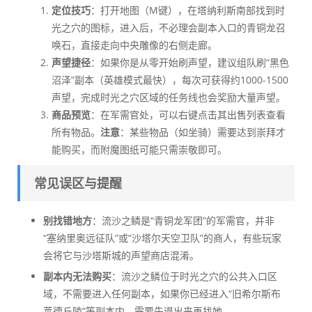
定位技巧
：打开地图（M键），在塔纳利斯南部找到时
光之穴的图标，进入后，不必理会副本入口的青铜龙召
唤石，直接走向中央雕像的右侧走廊。
声望捷径
：如果你是从零开始刷声望，建议组队刷“黑色
沼泽”副本（英雄模式最快），每次可获得约1000-1500
声望，完成时光之穴区域的任务线也会奖励大量声望。
商品预览
：在军需官处，可以右键点击其出售列表查看
所有物品。
注意
：某些物品（如坐骑）需要达到崇拜才
能购买，而附魔图纸可能只需崇敬即可。
常见误区与提醒
别找错地方
：流沙之鳞是“青铜龙军团”的军需官，并非
“塞纳里奥远征队”或“沙塔尔天空卫队”的商人，有些玩家
会将它与沙塔斯城的声望商店混淆。
副本内无法购买
：流沙之鳞位于时光之穴的公共入口区
域，不需要进入任何副本，如果你已经进入“旧希尔斯布
莱德丘陵”等副本内，需要先退出来再找她。