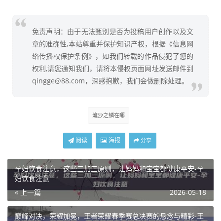
免责声明：由于无法甄别是否为投稿用户创作以及文
章的准确性,本站尊重并保护知识产权，根据《信息网
络传播权保护条例》，如我们转载的作品侵犯了您的
权利,请您通知我们，请将本侵权页面网址发送邮件到
qingge@88.com，深感抱歉，我们会做删除处理。
流沙之鳞在哪
阅读
海报
分享
孕妇饮食注意，这些三加三原则，让妈妈和宝宝都健康平安-孕
妇饮食注意
« 上一篇
2026-05-18
巅峰对决，荣耀加冕，王者荣耀春季赛总决赛的悬念与精彩-王