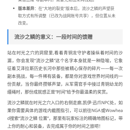
版本差异
：在“大地的裂变”版本后，流沙之鳞的声望获
取方式有所调整（已改为战网账号共享），但位置从未
改变。
流沙之鳞的意义：一段时间的馈赠
站在时光之穴的洞窟里,看着青铜龙守护者操纵着时间的沙
漏，你会发现“流沙之鳞”这个名字本身就是一种隐喻，它象
征着艾泽拉斯历史长河中那些被精心保存的碎片——每一次
副本挑战，每一件稀有装备，都是你对游戏世界时间线的一
份贡献，当你最终攒够声望，从军需官手中接过青铜幼龙的
缰绳时，那份成就感正是“时间”给予你最温柔的奖赏。
流沙之鳞就在时光之穴入口的右侧走廊,凯伊·迅爪NPC处，如
果你需要具体的游戏内截图指引，可以前往NGA或Wowhea
d搜索“流沙之鳞 位置”，那里有玩家标注的精确地图标记，带
上你的耐心和装备，去完成属于你的时间之旅吧！