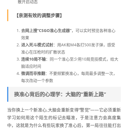
散开启动态
【亲测有效的调整步骤】
去网上搜“CSGO准心生成器”
，可以实时预览各种准心
效果
进入死斗模式试射
：用AK和M4各打500发子弹，感受
准心在压枪时的扩散状态
连续10局不输
：同一个准心至少用10局竞技模式，给大
脑适应时间
微调而非推翻
：不要频繁换准心，每周最多调整一次，
每次改动一个参数
换准心背后的心理学：大脑的“重新上路”
当你换上一个新准心,大脑会重新变得“警觉”——它必须重新
学习如何用这个陌生的标记去瞄准，于是注意力会高度集
中，这就是为什么有些玩家换了准心后，第一局往往能打出