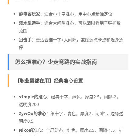
静电容玩家
：适合小十字准心，用中心点精确定位
泼水型选手
：适合大间隙准心，可以清晰看到子弹扩散
范围
狙击手
：更适合细十字+大间隙，兼顾远点卡点和近身急
停
怎么换准心？少走弯路的实战指南
【职业哥都在用】经典准心设置
s1mple的准心
：经典十字，绿色，厚度2.5，间隙-2，
透明度200
ZywOo的准心
：细十字，青色，厚度2，间隙1，边缘透
明度0.5
Niko的准心
：全屏动态，红色，厚度2.5，间隙-1.5，扩