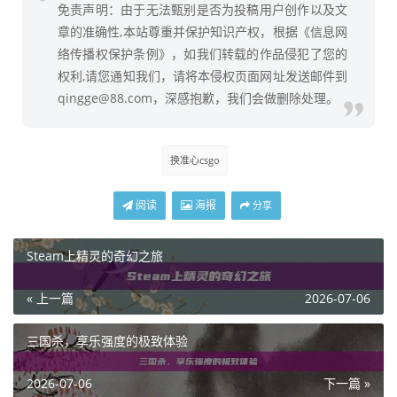
免责声明：由于无法甄别是否为投稿用户创作以及文
章的准确性,本站尊重并保护知识产权，根据《信息网
络传播权保护条例》，如我们转载的作品侵犯了您的
权利,请您通知我们，请将本侵权页面网址发送邮件到
qingge@88.com，深感抱歉，我们会做删除处理。
换准心csgo
阅读
海报
分享
Steam上精灵的奇幻之旅
« 上一篇
2026-07-06
三国杀，享乐强度的极致体验
2026-07-06
下一篇 »