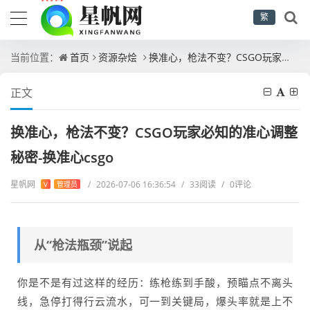
繁
当前位置：
首页
资源杂烩
换准心，枪法不变？CSGO玩家必知的准心调整秘密-换准心csgo
正文
换准心，枪法不变？CSGO玩家必知的准心调整
秘密-换准心csgo
星帆网
/
2026-07-06 16:36:54
/
33阅读
/
0评论
V
管理员
从“枪法瓶颈”说起
你是不是有过这样的经历：练枪练到手酸，预瞄点不离头
线，急停打得行云流水，可一到关键局，爆头率就是上不