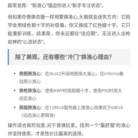
超常发挥：“新准心”强迫你进入“新手专注状态”。
但如果你像换衣服一样频繁换准心,大脑就会迷失方向：它刚
学会用绿色粗十字的补偿量，你又换成了红色细十字，它只
能重新训练，结果是，你永远都在“适应期”，无法进入出枪
如神的“心流状态”。
除了美观，还有哪些“冷门”换准心理由？
换图换准心
：在dust2开阔地图用大准心，在inferno巷
战用小准心
换枪换准心
：使用AWP时用超细十字，使用P90时用大
动态准心
换服换准心
：在128tick服务器上换准心效果优于64tick
（动态准心更精准）
操作适合高阶玩家,对于普通玩家，找到一个“最舒服”的准心
并坚持使用，才是性价比最高的选择。