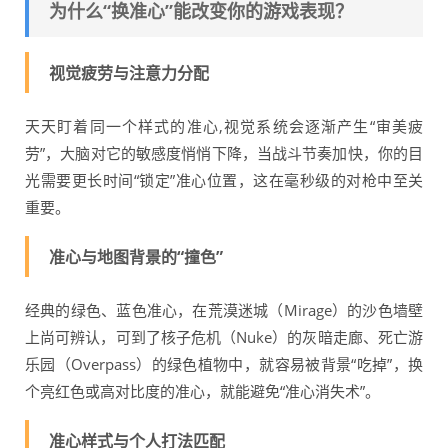
为什么“换准心”能改变你的游戏表现？
视觉疲劳与注意力分配
天天盯着同一个样式的准心,视觉系统会逐渐产生“审美疲
劳”，大脑对它的敏感度悄悄下降，当战斗节奏加快，你的目
光需要更长时间“锁定”准心位置，这在毫秒级的对枪中至关
重要。
准心与地图背景的“撞色”
经典的绿色、蓝色准心，在荒漠迷城（Mirage）的沙色墙壁
上尚可辨认，可到了核子危机（Nuke）的灰暗走廊、死亡游
乐园（Overpass）的绿色植物中，就容易被背景“吃掉”，换
个亮红色或高对比度的准心，就能避免“准心消失术”。
准心样式与个人打法匹配