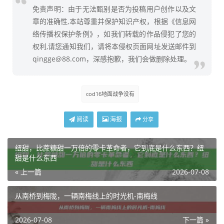
免责声明：由于无法甄别是否为投稿用户创作以及文
章的准确性,本站尊重并保护知识产权，根据《信息网
络传播权保护条例》，如我们转载的作品侵犯了您的
权利,请您通知我们，请将本侵权页面网址发送邮件到
qingge@88.com，深感抱歉，我们会做删除处理。
cod16地面战争没有
阅读
海报
分享
纽甜，比蔗糖甜一万倍的零卡革命者，它到底是什么东西？纽
甜是什么东西
« 上一篇
2026-07-08
从南桥到梅陇，一辆南梅线上的时光机-南梅线
2026-07-08
下一篇 »