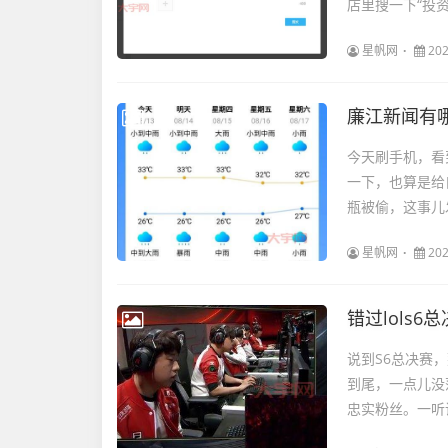
店里搜一下“投资
星帆网
202
廉江新闻有
今天刷手机，看
一下，也算是给
瓶被偷，这事儿
星帆网
202
错过lols
说到S6总决赛
到尾，一点儿没
忠实粉丝。一听说