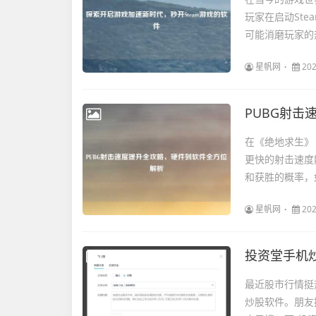
玩家在启动St
可能消磨玩家的热
星帆网
202
PUBG射
在《绝地求生》
更快的射击速度
和获胜的概率，如
星帆网
202
投资堂手机
最近股市行情挺
炒股软件。朋友