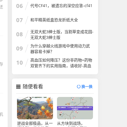
06
代号CF41，被遗忘的深空应答-cf41
还
07
和平精英纸盒恐龙折纸大全
无双大蛇3绅士版，当割草变成花园-
08
无双大蛇3绅士版
为什么穿越火线游戏中使用动力武
09
器容易卡掉？
，
高血压如何降压？这份非药物+药物
10
存
双管齐下的实用指南，请收好-高血
压如何降压
随便看看
换一换
机
商
逆战全部极品，从一
从方块到战场，