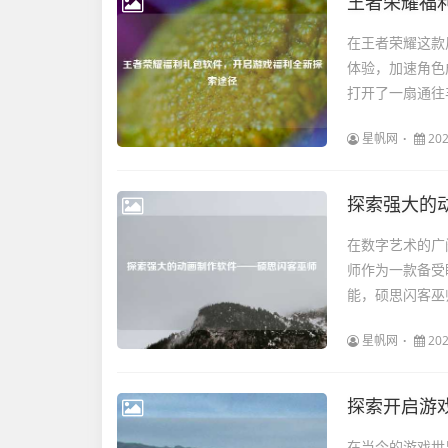
王者荣耀福
在王者荣耀这款
体验，加速角色
打开了一扇通往
星帆网
202
探索强大的
在数字艺术的广
师作为一款备受
能，硕思闪客巫
星帆网
202
探索开启游戏
在当今的游戏世