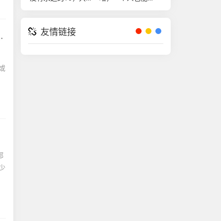
有时代的召唤-谁是
carry全场-怎么单挑
王者荣耀最强
和平精英团队竞技
友情链接
软件如果没有病毒会泄露信息吗)
，
或
都
少