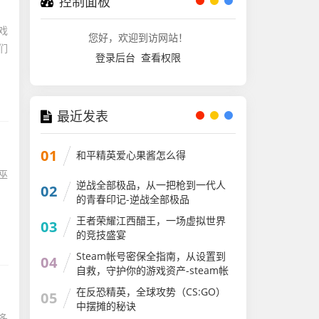
控制面板
戏
您好，欢迎到访网站！
们
登录后台
查看权限
最近发表
01
和平精英爱心果酱怎么得
巫
逆战全部极品，从一把枪到一代人
02
的青春印记-逆战全部极品
王者荣耀江西醋王，一场虚拟世界
03
的竞技盛宴
Steam帐号密保全指南，从设置到
04
自救，守护你的游戏资产-steam帐
号密保
在反恐精英，全球攻势（CS:GO）
05
中摆摊的秘诀
多