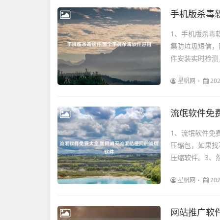
手机版杀毒
1、手机版杀毒
集防垃圾短信，
件安装实时检测
星帆网
202
流氓软件免
1、流氓软件免
压缩包，如果找不
压缩软件。3、然后
星帆网
202
网站推广软