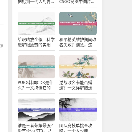
把枪到一代人的青春
CSGO制图中图片素
印记-逆战全部极品
材的魔力与创作指
南-csgo制图图片
给眼睛放个假—科学
和平精英维护期间改
缓解眼疲劳的实用指
名失败？别急，这份
理
南-如何缓解眼睛疲
自救指南请收好-和
电
劳
平精英维护改不了名
PUBG韩国CDK是什
逆战改名卡能否赠
么？一文搞懂它的价
送？一文详解赠送规
值、获取途径与使用
则与常见误区-逆战
风险-pubg韩国cdk
可以赠送改名卡么吗
谁是王者荣耀最强？
团队竞技单挑全攻
没有永远的T0，只
略，一个人也能