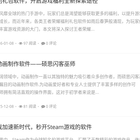
利礼包软件，开启游戏福利全新探索途径
风靡全球的热门手游中，玩家们总是渴望能够获取更多的福利，以提升游
成长，而近年来，各类王者荣耀福利礼包软件如雨后春笋般涌现，为玩家
丰富游戏资源的大门，本文将深入探讨王者荣耀...
6-01-08
97 阅读
0 评论
动画制作软件——硕思闪客巫师
阔领域中，动画制作一直以其独特的魅力吸引着众多创作者，而硕思闪客
瞩目的动画制作软件,为动画爱好者和专业人士提供了丰富多样的创作可
师拥有简洁直观的操作界面，这对于初学者来说是...
5-12-08
81 阅读
0 评论
加速新时代，秒开Steam游戏的软件
界中，Steam作为全球知名的游戏平台，汇聚了无数精彩的游戏作品，许