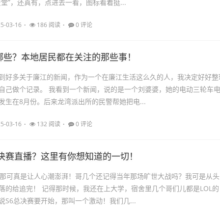
堂”，还真有，点进去一看，图标看着挺...
5-03-16
186 阅读
0 评论
哪些？本地居民都在关注的那些事！
到好多关于廉江的新闻，作为一个在廉江生活这么久的人，我决定好好整
自己做个记录。 我看到一个新闻，说的是一个刘婆婆，她的电动三轮车
发生在8月份。后来龙湾派出所的民警帮她把电...
5-03-16
132 阅读
0 评论
6总决赛直播？这里有你想知道的一切！
，那可真是让人心潮澎湃！哥几个还记得当年那场旷世大战吗？我可是从头
落的给追完！ 记得那时候，我还在上大学，宿舍里几个哥们儿都是LOL的
S6总决赛要开始，那叫一个激动！我们几...