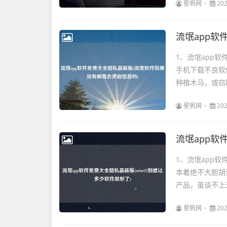
星帆网
202
1、流氓app
手机下载不良软
种植木马，或窃
星帆网
202
流氓app软
1、流氓app
本着绝不大胆胡
产品，虽谈不上米粉
星帆网
202