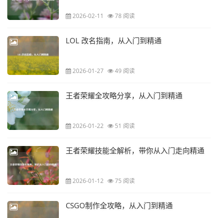
2026-02-11
78 阅读
LOL 改名指南，从入门到精通
2026-01-27
49 阅读
王者荣耀全攻略分享，从入门到精通
2026-01-22
51 阅读
王者荣耀技能全解析，带你从入门走向精通
2026-01-12
75 阅读
CSGO制作全攻略，从入门到精通