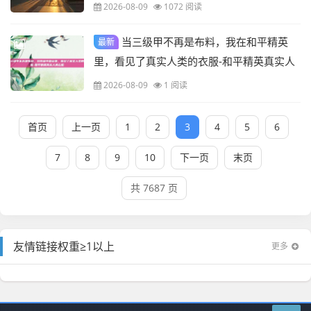
2026-08-09
1072 阅读
当三级甲不再是布料，我在和平精英
最新
里，看见了真实人类的衣服-和平精英真实人
类衣服
2026-08-09
1 阅读
首页
上一页
1
2
3
4
5
6
7
8
9
10
下一页
末页
共 7687 页
友情链接权重≥1以上
更多