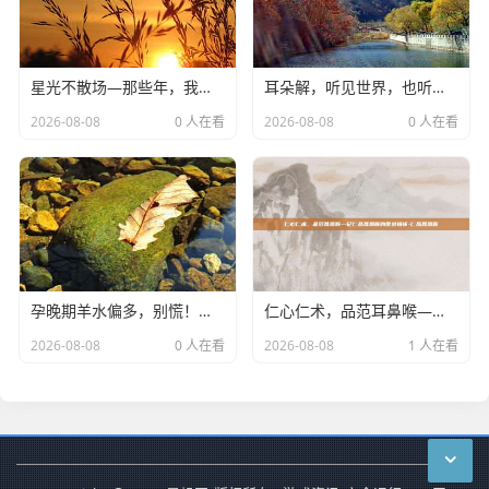
星光不散场—那些年，我们一起追过的LOL All-Star-allstar lol
耳朵解，听见世界，也听见自己-耳朵解
2026-08-08
0 人在看
2026-08-08
0 人在看
孕晚期羊水偏多，别慌！先了解原因和应对方法-孕晚期羊水多
仁心仁术，品范耳鼻喉—记仁品耳鼻喉的医道情怀-仁品耳鼻喉
2026-08-08
0 人在看
2026-08-08
1 人在看