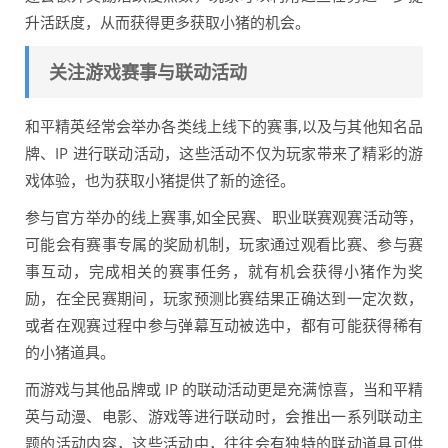
升活跃度，从而获得更多获取小猪的机会。
关注游戏赛事与联动活动
和平精英经常会举办各类线上线下的赛事,以及与其他知名品
牌、IP 进行联动活动，这些活动不仅为玩家带来了精彩的游
戏体验，也为获取小猪提供了新的途径。
参与官方举办的线上赛事,如全民赛、职业联赛观赛活动等，
可能会有赛事专属的奖励机制，玩家通过观看比赛、参与赛
事互动，完成相关的赛事任务，就有机会获得小猪作为奖
励，在全民赛期间，玩家预测比赛结果正确达到一定次数，
或者在观赛过程中参与弹幕互动被选中，都有可能获得稀有
的小猪道具。
而游戏与其他品牌或 IP 的联动活动更是充满惊喜，当和平精
英与动漫、电影、游戏等进行联动时，会推出一系列联动主
题的活动内容，这些活动中，往往会有独特的联动道具可供