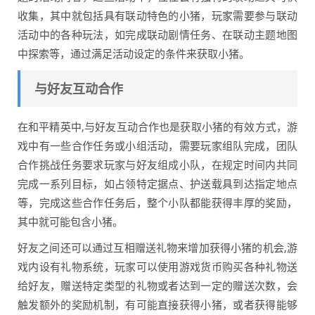
收集，其中就包括具有联动特色的小猪，玩家需要参与联动
活动中的各种玩法，如完成联动剧情任务、在联动主题地图
中探索等，通过满足活动设定的条件来获取小猪。
与好友互动合作
在和平精英中,与好友互动合作也是获取小猪的有效方式，游
戏中有一些合作任务或小组活动，需要玩家组队完成，团队
合作挑战任务要求玩家与好友组成小队，在规定时间内共同
完成一系列目标，如占领特定据点、护送载具到达指定地点
等，完成这些合作任务后，整个小队都能获得丰厚的奖励，
其中就可能包含小猪。
好友之间还可以通过互相赠送礼物来增加获得小猪的机会,游
戏内设有礼物系统，玩家可以使用游戏货币购买各种礼物送
给好友，赠送特定类型的礼物或者达到一定的赠送次数，会
触发额外的奖励机制，有可能直接获得小猪，或者获得能够