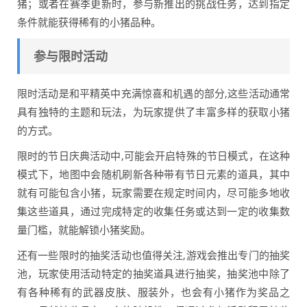
猪；或者在赛季更新时，参与新推出的挑战任务，达到指定
条件就能获得稀有的小猪品种。
参与限时活动
限时活动是和平精英中充满惊喜和机遇的部分,这些活动通常
具有独特的主题和玩法，为玩家提供了丰富多样的获取小猪
的方式。
限时的节日庆典活动中,可能会开启特殊的节日模式，在这种
模式下，地图中会随机刷新各种带有节日元素的道具，其中
就有可能包含小猪，玩家需要在规定时间内，尽可能多地收
集这些道具，通过完成特定的收集任务或达到一定的收集数
量门槛，就能解锁小猪奖励。
还有一些限时的抽奖活动也值得关注,游戏会推出专门的抽奖
池，玩家使用活动特定的抽奖道具进行抽奖，抽奖池中除了
有各种稀有的武器皮肤、服装外，也会有小猪作为奖品之