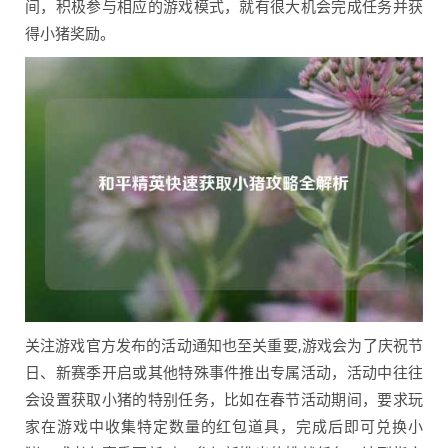
间，积极参与相应的游戏模式，就有很大机会完成任务并获
得小猪奖励。
关注游戏官方发布的活动通知也至关重要,游戏会为了庆祝节
日、新赛季开启或其他特殊事件推出专属活动，活动中往往
会设置获取小猪的特别任务，比如在春节活动期间，要求玩
家在游戏中收集特定数量的红包道具，完成后即可兑换小