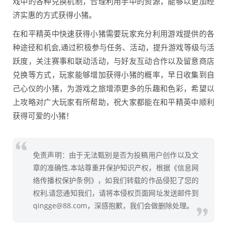
戏中的各种兑换机制，合理利用手中的资源，能够以更加经
济实惠的方式获得小猪。
在和平精英中快速获得小猪需要玩家充分利用游戏提供的各
种途径和机会,通过积极参与任务、活动，提升游戏等级与活
跃度，关注赛事和联动活动，与好友互动合作以及留意商店
兑换等方式，玩家能够增加获得小猪的概率，早日收集到自
己心仪的小猪，为游戏之旅增添更多的乐趣和色彩，希望以
上攻略对广大玩家有所帮助，祝大家都能在和平精英中顺利
获得可爱的小猪！
免责声明：由于无法甄别是否为投稿用户创作以及文
章的准确性,本站尊重并保护知识产权，根据《信息网
络传播权保护条例》，如我们转载的作品侵犯了您的
权利,请您通知我们，请将本侵权页面网址发送邮件到
qingge@88.com，深感抱歉，我们会做删除处理。