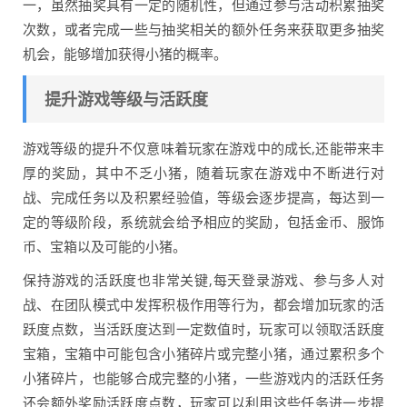
一，虽然抽奖具有一定的随机性，但通过参与活动积累抽奖
次数，或者完成一些与抽奖相关的额外任务来获取更多抽奖
机会，能够增加获得小猪的概率。
提升游戏等级与活跃度
游戏等级的提升不仅意味着玩家在游戏中的成长,还能带来丰
厚的奖励，其中不乏小猪，随着玩家在游戏中不断进行对
战、完成任务以及积累经验值，等级会逐步提高，每达到一
定的等级阶段，系统就会给予相应的奖励，包括金币、服饰
币、宝箱以及可能的小猪。
保持游戏的活跃度也非常关键,每天登录游戏、参与多人对
战、在团队模式中发挥积极作用等行为，都会增加玩家的活
跃度点数，当活跃度达到一定数值时，玩家可以领取活跃度
宝箱，宝箱中可能包含小猪碎片或完整小猪，通过累积多个
小猪碎片，也能够合成完整的小猪，一些游戏内的活跃任务
还会额外奖励活跃度点数，玩家可以利用这些任务进一步提