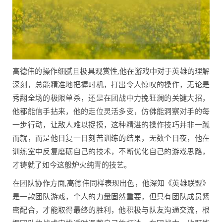
高德伟的操作细腻且极具观赏性,他在游戏中对于英雄的理解
深刻，总能精准地把握时机，打出令人惊叹的操作，无论是
秀翻全场的极限单杀，还是在团战中力挽狂澜的关键大招，
他都能信手拈来，他的走位灵活多变，仿佛能洞察对手的每
一步行动，让敌人难以捉摸，这种精湛的操作技巧并非一蹴
而就，而是他日复一日刻苦训练的结果，无数个日夜，他在
训练室中反复磨砺自己的技术，不断优化自己的游戏思路，
才铸就了如今这般炉火纯青的技艺。
在团队协作方面,高德伟同样表现出色，他深知《英雄联盟》
是一款团队游戏，个人的力量固然重要，但只有团队成员紧
密配合，才能取得最终的胜利，他积极与队友沟通交流，根