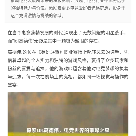
推动电竞发展所带来的积极影响，展现了电竞行业中优秀选手
的独特魅力与价值，激励着更多电竞爱好者追逐梦想，投身于
这个充满激情与挑战的领域。
在当今电竞蓬勃发展的时代,涌现出了无数闪耀的明星选手，
而“lol高德伟”无疑是其中一颗极为耀眼的存在。
高德伟,这位在《英雄联盟》职业赛场上叱咤风云的选手，凭
借着卓越的个人实力和独特的游戏风格，赢得了众多玩家和
粉丝的喜爱与追捧，他的游戏ID蕴含着他对电竞梦想的执着
与追求，每一次在赛场上的亮相，都如同一场视觉与操作的
盛宴。