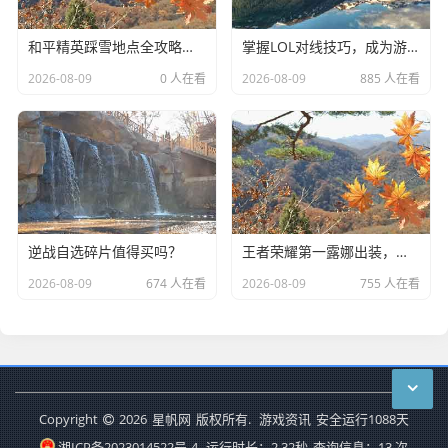
和平精英踩雪地点全攻略，在这些地方留下你的专属足迹-和平精英踩雪地点
掌握LOL对线技巧，成为游戏中的高手
2026-08-09
0 人在看
2026-08-09
885 人在看
逆战自选碎片值得买吗？
王者荣耀第一露娜出装，打造无敌战神
2026-08-09
674 人在看
2026-08-09
755 人在看
Copyright
2026
星帆网
版权所有.
游戏资讯
安全运行
1088
天
湘ICP备2023014522号-4
运行时长：2.32秒
查询信息：13 次