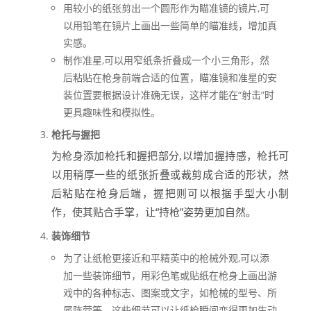
用较小的纸张剪出一个圆形作为瞄准镜的镜片,可
以用铅笔在镜片上画出一些简单的瞄准线，增加真
实感。
制作准星,可以用窄纸条折叠成一个小三角形，然
后粘贴在枪身前端合适的位置，瞄准镜和准星的安
装位置要根据设计准确无误，这样才能在“射击”时
更具趣味性和模拟性。
枪托与握把
为枪身添加枪托和握把部分,以增加握持感，枪托可
以用稍厚一些的纸张折叠或裁剪成合适的形状，然
后粘贴在枪身后端，握把则可以根据手型大小制
作，使其贴合手掌，让“持枪”姿势更加自然。
装饰细节
为了让纸枪更接近和平精英中的枪械外观,可以添
加一些装饰细节，用彩色笔或贴纸在枪身上画出游
戏中的各种标志、图案或文字，如枪械的型号、所
属阵营等，这些细节可以让纸枪瞬间变得更加生动