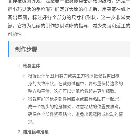
各种枪械的外观，是想要一把类似突击步枪的纸枪，还是一
把小巧灵活的手枪呢？确定好大致的样式后，用铅笔在纸上
画出草图，标注好各个部分的尺寸和形状，这一步非常关
键，它将为后续的制作提供清晰的指导，减少失误和返工的
可能性。
制作步骤
枪身主体
根据设计草图,用剪刀或美工刀将厚纸张裁剪出枪
身的大致形状，在裁剪过程中，要尽量保持边缘的
整齐和平滑，这样可以让纸枪看起来更加精致。
将裁剪好的枪身部件用胶水或胶棒粘贴在一起,形
成一个初步的枪身框架，注意粘贴的位置要准确，
确保各个部件紧密贴合，避免出现缝隙或松动的情
况。
瞄准镜与准星