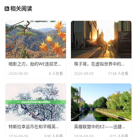
相关阅读
暗影之刃，劫的WE连招艺术与WE战队的荣耀-lol劫we
筷子哥，在虚拟世界中的传奇
2026-08-09
0 人在看
2026-08-09
1134 人在看
特斯拉幸运币在和平精英中的奥秘
英雄联盟中的EZ——迅捷的刺客，灵活的射手
2026-08-09
630 人在看
2026-08-09
615 人在看