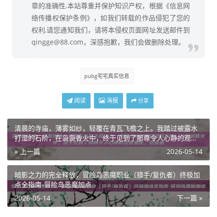
章的准确性,本站尊重并保护知识产权，根据《信息网
络传播权保护条例》，如我们转载的作品侵犯了您的
权利,请您通知我们，请将本侵权页面网址发送邮件到
qingge@88.com，深感抱歉，我们会做删除处理。
pubg宅宅真实信息
阅读
海报
分享
清晨的寺庙，薄雾如纱，轻覆在青瓦飞檐之上。我踏过被露水
打湿的石阶，在袅袅香火中，终于见到了那尊令人心静的观音
坐像。观音坐
« 上一篇
2026-05-14
暗影之力的完全释放，冒险岛恶魔职业（猎手/复仇者）终极加
点全指南-冒险岛恶魔加点
2026-05-14
下一篇 »