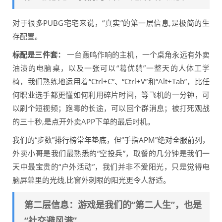
对于很多PUBG宅宅来说，“真实”的第一层信息,是极简的生
存配置。
标配是三件套：
一台轰鸣作响的主机，一个桌角永远有外卖
油渍的电脑桌，以及一张可以“葛优躺”一整天的人体工学
椅，我们熟练地运用着“Ctrl+C”、“Ctrl+V”和“Alt+Tab”，比任
何职业选手都更懂如何利用碎片时间，等飞机的一分钟，可
以刷个短视频；跑毒的长途，可以回个群消息；被打死观战
的三十秒,是点开外卖APP下单的最后时机。
我们的“步数”排行榜常年垫底，但“手指APM”绝对全服前列，
外卖小哥是我们最熟悉的“空投兵”，取餐的几分钟是我们一
天中最宝贵的“户外活动”，我们并非不爱阳光，只是觉得电
脑屏幕里的光线,比窗外刺眼的阳光更令人舒适。
第二层信息：游戏是我们的“第二人生”，也是
“社交避风港”