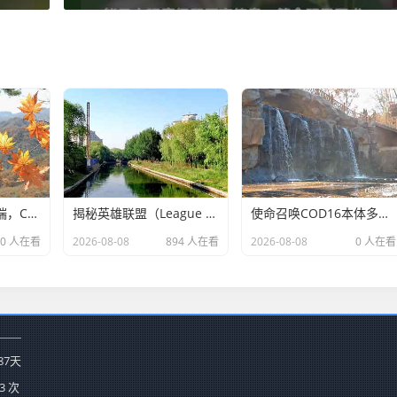
从迅雷到国服客户端，CSGO玩家的下载之路与生态之变-csgo客户端国服迅雷
揭秘英雄联盟（League of Legends，简称LOL）中那些令人讨厌的打野角色
使命召唤COD16本体多少钱？2025年最新价格与购买建议-使命召唤cod16本体多少钱
0 人在看
2026-08-08
894 人在看
2026-08-08
0 人在看
87
天
3 次