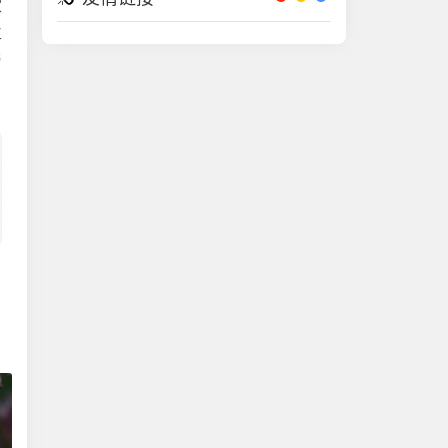
家
生
与