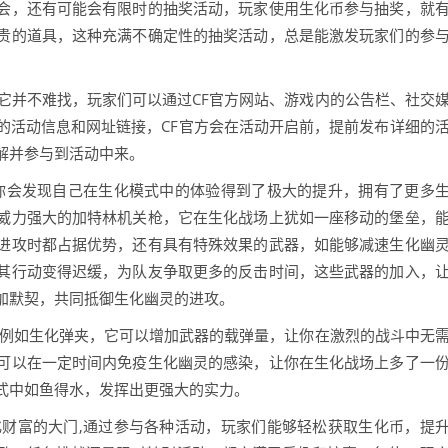
会，还有可能会有限时的抽奖活动，玩家使用生化币参与抽奖，就
贵的道具，这种充满不确定性的抽奖活动，总是能激发玩家们的参
它并不难找，玩家们可以通过CF官方网站、游戏内的公告栏、社交
的活动信息和网址链接，CF官方会在活动开启前，提前发布详细的
解并参与到活动中来。
,你会发现自己在生化模式中的体验得到了极大的提升，拥有了更多
威力强大的加特林机关枪，它在生化战场上犹如一座移动的堡垒，
进攻时都占据优势，还有具有特殊效果的武器，如能够减速生化幽
其行动变得迟缓，为队友争取更多的反击时间，这些武器的加入，
加默契，共同抵御生化幽灵的进攻。
，例如生化弹夹，它可以增加武器的载弹量，让你在激烈的战斗中无
可以在一定时间内免疫生化幽灵的感染，让你在生化战场上多了一
式中如鱼得水，发挥出更强大的实力。
化财富的大门,通过参与各种活动，玩家们能够轻松获取生化币，提