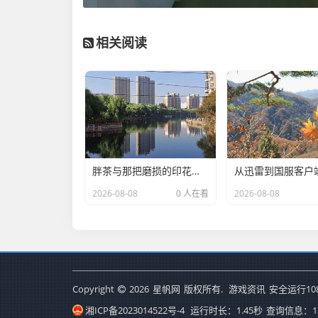
相关阅读
胖茶与那把磨损的印花集，一个CSGO咸鱼玩家的自我修养-csgo胖茶
2026-08-08
0 人在看
2026-08-08
Copyright
2026
星帆网
版权所有.
游戏资讯
安全运行
10
湘ICP备2023014522号-4
运行时长：1.45秒
查询信息：1