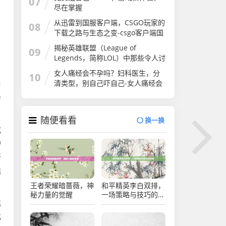
07
尽在掌握
从迅雷到国服客户端，CSGO玩家的
08
下载之路与生态之变-csgo客户端国
服迅雷
揭秘英雄联盟（League of
09
Legends，简称LOL）中那些令人讨
厌的打野角色
女人痛经会不孕吗？妇科医生，分
10
清类型，别自己吓自己-女人痛经会
与
不孕吗
为
随便看看
换一换
式
护
断
魅
王者荣耀暗蔷薇，神
和平精英李白双排，
秘力量的觉醒
一场策略与技巧的较
充
量
化