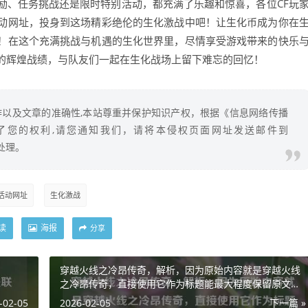
励、任务挑战还是限时特别活动，都充满了乐趣和惊喜，各位CF玩
动网址，投身到这场精彩绝伦的生化激战中吧！让生化币成为你在
！在这个充满挑战与机遇的生化世界里，尽情享受游戏带来的快乐
的辉煌战绩，与队友们一起在生化战场上留下难忘的回忆！
以及文章的准确性,本站尊重并保护知识产权，根据《信息网络传播
了您的权利,请您通知我们，请将本侵权页面网址发送邮件到
除处理。
活动网址
生化激战
读
海报
分享
穿越火线之冷昂传奇，解析，因为原始内容就是穿越火线
之冷昂传奇，直接使用它作为标题能最大程度保留原文信
息，符合题目要求。
-02-05
2026-02-05
下一篇 »