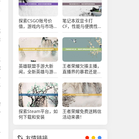
有
与
探索CSGO账号价
笔记本双显卡打
值，游戏内与市场的
CF，性能与便携性
媒
双重视角
的完美结合
活
生
英雄联盟手游大新
王者荣耀欠揍主播，
能
闻，全新英雄与游戏
直播界的暴君还是游
灵
模式震撼发布
戏文化的缩影？
让
需
探索Steam平台，如
王者荣耀免费送韩信
份
何下载和安装
活动来袭！
升
友情链接