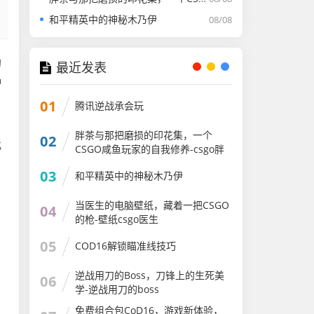
和平精英中的神秘木乃伊
08/08
的
最近发表
种
，
01
腾讯逆战承会玩
胖茶与那把磨损的印花集，一个
02
化
CSGO咸鱼玩家的自我修养-csgo胖
茶
03
和平精英中的神秘木乃伊
当医生的电脑壁纸，藏着一把CSGO
04
的枪-壁纸csgo医生
05
COD16解锁瞄准线技巧
逆战用刀的Boss，刀锋上的生死美
06
学-逆战用刀的boss
免费组合包CoD16，游戏新体验，