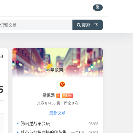
繁
搜索一下
5
星帆网
V
管理员
文章 87456 篇
|
评论 0 次
最新文章
腾讯逆战承会玩
08/08
胖茶与那把磨损的印花集，一个CSGO咸鱼玩家的自我修养-csgo胖茶
08/08