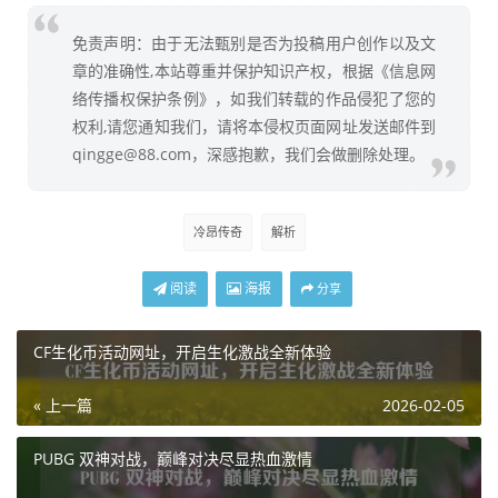
免责声明：由于无法甄别是否为投稿用户创作以及文
章的准确性,本站尊重并保护知识产权，根据《信息网
络传播权保护条例》，如我们转载的作品侵犯了您的
权利,请您通知我们，请将本侵权页面网址发送邮件到
qingge@88.com，深感抱歉，我们会做删除处理。
冷昂传奇
解析
阅读
海报
分享
CF生化币活动网址，开启生化激战全新体验
« 上一篇
2026-02-05
PUBG 双神对战，巅峰对决尽显热血激情