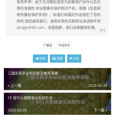
免责声明：由于无法甄别是否为投稿用户创作以及文
章的准确性,本站尊重并保护知识产权，根据《信息网
络传播权保护条例》，如我们转载的作品侵犯了您的
权利,请您通知我们，请将本侵权页面网址发送邮件到
qingge@88.com，深感抱歉，我们会做删除处理。
广播语
声音符号
阅读
海报
分享
三国杀高手必知技能及推荐英雄
« 上一篇
2026-02-28
CF 自行火炮精准出击的方法
2026-02-28
下一篇 »