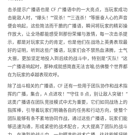
击杀提示广播语也是 CF 广播语中的一大亮点，当玩家成功
击毙敌人时，“爆头！”“双杀！”“三连杀！”等振奋人心的声音
便会响起，这些简洁而干脆的广播语，瞬间将玩家的精彩操
作放大，让全场都能感受到那份荣耀与激情，每一次击杀提
示，都是对玩家实力的肯定，也是他们在战场上英勇表现最
好的证明，听到这些广播语，玩家们会不禁热血沸腾，士气
大振，更加坚定地投入到后续的战斗中，特别是“灭队！”这
一广播语响起时，那种成就感简直无法言喻,仿佛整个世界都
在为玩家的卓越表现欢呼。
除了战斗相关的广播语，CF 还有一些用于团队协作和战术指
挥的广播，集合，A 点进攻！”“守住 B 点，别让敌人突破！”
这类广播语在团队竞技模式中尤为重要，它们如同战场上的
指挥棒，引导着玩家们明确各自的任务和行动方向，使整个
团队能够有条不紊地协同作战，通过这些广播语，玩家们能
够迅速沟通，形成紧密的战术配合，大大提高了团队的战斗
力，在激烈的战斗中，一句精准的战术广播，往往能够扭转