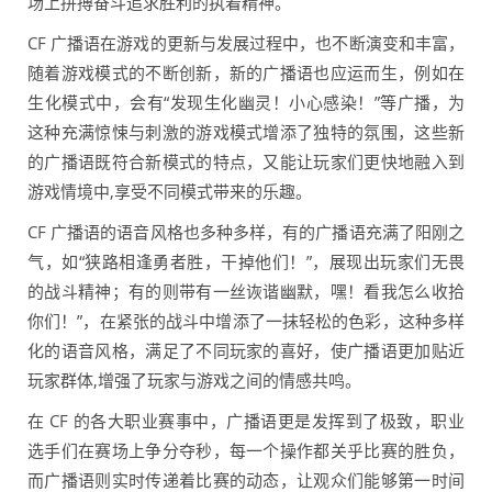
场上拼搏奋斗追求胜利的执着精神。
CF 广播语在游戏的更新与发展过程中，也不断演变和丰富，
随着游戏模式的不断创新，新的广播语也应运而生，例如在
生化模式中，会有“发现生化幽灵！小心感染！”等广播，为
这种充满惊悚与刺激的游戏模式增添了独特的氛围，这些新
的广播语既符合新模式的特点，又能让玩家们更快地融入到
游戏情境中,享受不同模式带来的乐趣。
CF 广播语的语音风格也多种多样，有的广播语充满了阳刚之
气，如“狭路相逢勇者胜，干掉他们！”，展现出玩家们无畏
的战斗精神；有的则带有一丝诙谐幽默，嘿！看我怎么收拾
你们！”，在紧张的战斗中增添了一抹轻松的色彩，这种多样
化的语音风格，满足了不同玩家的喜好，使广播语更加贴近
玩家群体,增强了玩家与游戏之间的情感共鸣。
在 CF 的各大职业赛事中，广播语更是发挥到了极致，职业
选手们在赛场上争分夺秒，每一个操作都关乎比赛的胜负，
而广播语则实时传递着比赛的动态，让观众们能够第一时间