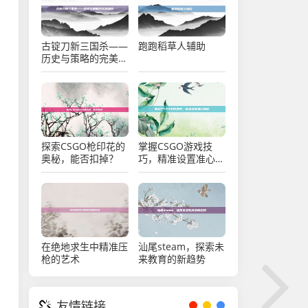
古锭刀新三国杀——
跑跑稻草人辅助
历史与策略的完美融
合
探索CSGO枪印花的
掌握CSGO游戏技
奥秘，能否扣掉？
巧，精准设置准心参
数
在绝地求生中精准压
汕尾steam，探索未
枪的艺术
来教育的新趋势
友情链接