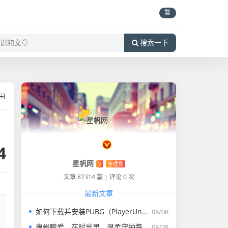
繁
搜索一下
4
星帆网
V
管理员
文章 87314 篇
|
评论 0 次
最新文章
如何下载并安装PUBG（PlayerUnknowns Battlegrounds）
08/08
惠州鹏爱，在时光里，温柔守护每一份对美的期待-惠州鹏爱
08/08