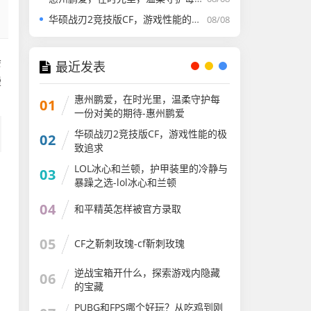
华硕战刃2竞技版CF，游戏性能的极致追求
08/08
会
最近发表
慢
惠州鹏爱，在时光里，温柔守护每
01
一份对美的期待-惠州鹏爱
华硕战刃2竞技版CF，游戏性能的极
02
致追求
LOL冰心和兰顿，护甲装里的冷静与
03
暴躁之选-lol冰心和兰顿
04
和平精英怎样被官方录取
05
CF之靳刺玫瑰-cf靳刺玫瑰
逆战宝箱开什么，探索游戏内隐藏
06
的宝藏
PUBG和FPS哪个好玩？从吃鸡到刚