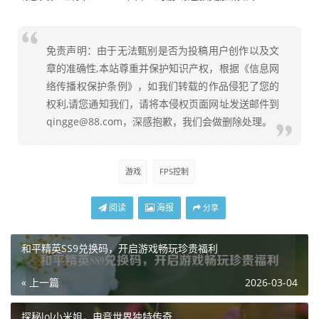
免责声明：由于无法甄别是否为投稿用户创作以及文
章的准确性,本站尊重并保护知识产权，根据《信息网
络传播权保护条例》，如我们转载的作品侵犯了您的
权利,请您通知我们，请将本侵权页面网址发送邮件到
qingge@88.com，深感抱歉，我们会做删除处理。
游戏
FPS控制
阅读
海报
分享
和平精英SS9兑换码，开启游戏畅玩珍贵福利
« 上一篇
2026-03-04
探秘lol小米姐，电竞世界独特传奇